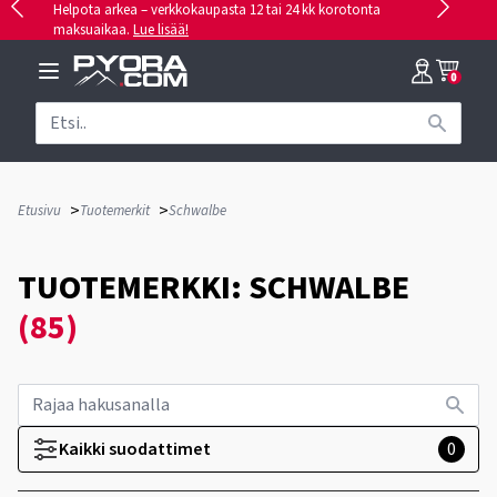
Helpota arkea – verkkokaupasta 12 tai 24 kk korotonta
maksuaikaa.
Lue lisää!
0
>
>
Etusivu
Tuotemerkit
Schwalbe
TUOTEMERKKI: SCHWALBE
(85)
Kaikki suodattimet
0