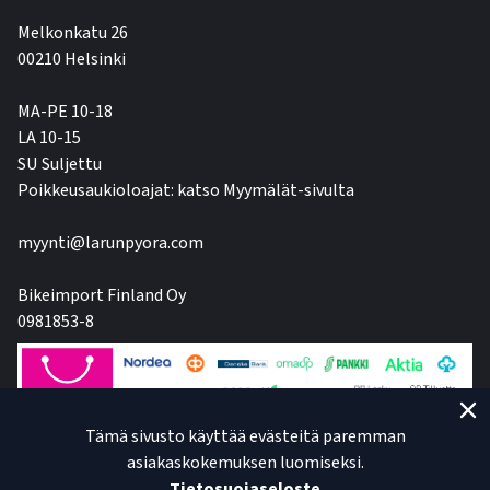
Melkonkatu 26
00210 Helsinki
MA-PE 10-18
LA 10-15
SU Suljettu
Poikkeusaukioloajat: katso Myymälät-sivulta
myynti@larunpyora.com
Bikeimport Finland Oy
0981853-8
Tämä sivusto käyttää evästeitä paremman
asiakaskokemuksen luomiseksi.
Tietosuojaseloste