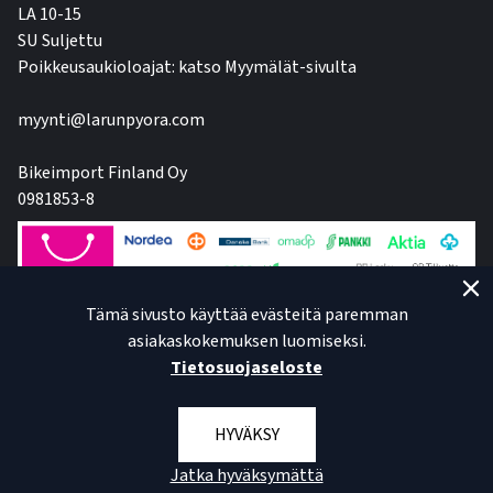
LA 10-15
SU Suljettu
Poikkeusaukioloajat: katso Myymälät-sivulta
myynti@larunpyora.com
Bikeimport Finland Oy
0981853-8
Tämä sivusto käyttää evästeitä paremman
asiakaskokemuksen luomiseksi.
Tietosuojaseloste
HYVÄKSY
Jatka hyväksymättä