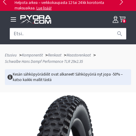
Helpota arkea – verkkokaupasta 12 tai 24 kk korotonta
maksuaikaa.
Lue lisää!
0
>
>
>
>
Etusivu
Komponentit
Renkaat
Maastorenkaat
Schwalbe Hans Dampf Performance TLR 29x2.35
Kesän sähköpyörädiilit ovat alkaneet! Sähköpyöriä nyt jopa -50% –
katso kaikki mallit
tästä