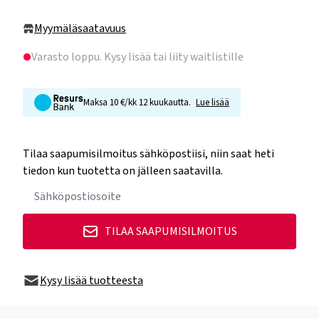
Myymäläsaatavuus
Varasto loppu
. Kysy lisää tai liity waitlistille
Maksa 10 €/kk 12 kuukautta.
Lue lisää
Tilaa saapumisilmoitus sähköpostiisi, niin saat heti
tiedon kun tuotetta on jälleen saatavilla.
TILAA SAAPUMISILMOITUS
Kysy lisää tuotteesta