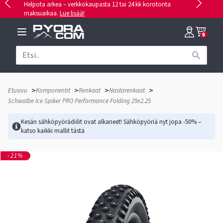
Helpota arkea – verkkokaupasta 12 tai 24 kk korotonta
maksuaikaa.
Lue lisää!
0
>
>
>
>
Etusivu
Komponentit
Renkaat
Nastarenkaat
Schwalbe Ice Spiker PRO Performance Folding 29x2.25
Kesän sähköpyörädiilit ovat alkaneet! Sähköpyöriä nyt jopa -50% –
katso kaikki mallit
tästä
-21%