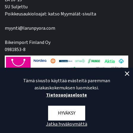
SU Suljettu
Poikkeusaukioloajat: katso Myymälät-sivulta
myynti@larunpyora.com
Bikeimport Finland Oy
0981853-8
Tämä sivusto käyttää evästeitä paremman
asiakaskokemuksen luomiseksi.
Tietosuojaseloste
HYVÄKSY
Jatka hyväksymättä