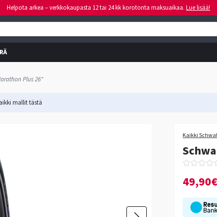
Helpota arkea – verkkokaupasta 12 tai 24 kk korotonta maksuaikaa.
Lue lisää!
RÄ
arathon Plus 26"
ikki mallit
tästä
Kaikki Schwal
Schwa
49,90