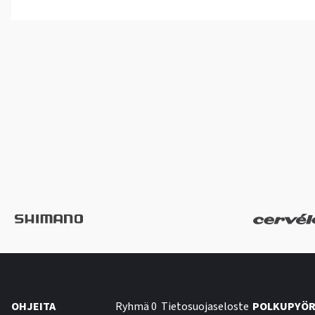
OHJEITA
Ryhmä 0
Tietosuojaseloste
POLKUPYÖR