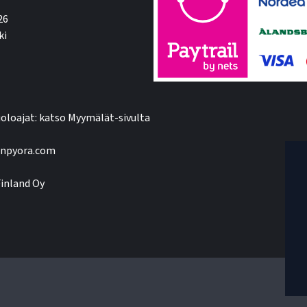
26
ki
oloajat: katso Myymälät-sivulta
npyora.com
inland Oy