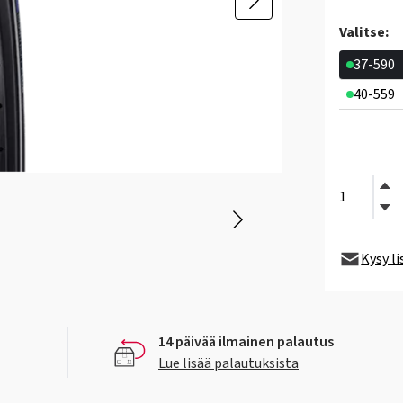
Valitse:
37-590
40-559
Kysy l
14 päivää ilmainen palautus
Lue lisää palautuksista