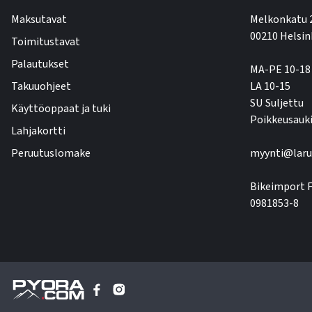
Maksutavat
Melkonkatu 
00210 Helsin
Toimitustavat
Palautukset
MA-PE 10-18
Takuuohjeet
LA 10-15
SU Suljettu
Käyttöoppaat ja tuki
Poikkeusauki
Lahjakortti
Peruutuslomake
myynti@laru
Bikeimport F
0981853-8