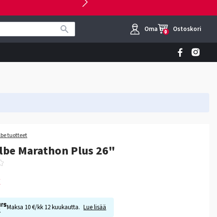
Oma tili
Ostoskori
0
be tuotteet
lbe Marathon Plus 26"
€
Maksa 10 €/kk 12 kuukautta.
Lue lisää