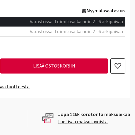
Myymäläsaatavuus
Varastossa. Toimitusaika noin 2 - 6 arkipäivää
Varastossa. Toimitusaika noin 2 - 6 arkipäivää
LISÄÄ OSTOSKORIIN
isää tuotteesta
Jopa 12kk korotonta maksuaikaa
Lue lisää maksutavoista