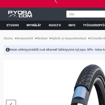
ETUSIVU
MYYMÄLÄT
HUOLTO
INFO
TYÖSUHDEPYÖ
>
>
>
>
Etusivu
Komponentit
Renkaat
Hybridi- ja kaupunkirenkaat
Schwalbe M
Kesän sähköpyörädiilit ovat alkaneet! Sähköpyöriä nyt jopa -50% – katso ka