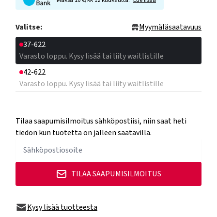
Maksa 10 €/kk 12 kuukautta.
Lue lisää
Valitse:
Myymäläsaatavuus
37-622
Varasto loppu. Kysy lisää tai liity waitlistille
42-622
Varasto loppu. Kysy lisää tai liity waitlistille
Tilaa saapumisilmoitus sähköpostiisi, niin saat heti
tiedon kun tuotetta on jälleen saatavilla.
TILAA SAAPUMISILMOITUS
Kysy lisää tuotteesta