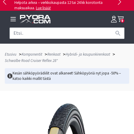
Helpota arkea – verkkokaupasta 12 tai 24 kk korotonta
maksuaikaa.
Lue lisää!
0
>
>
>
>
Etusivu
Komponentit
Renkaat
Hybridi- ja kaupunkirenkaat
Schwalbe Road Cruiser Reflex 28"
Kesän sähköpyörädiilit ovat alkaneet! Sähköpyöriä nyt jopa -50% –
katso kaikki mallit
tästä