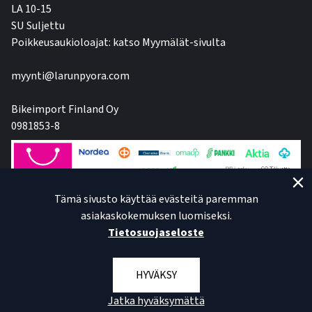
LA 10-15
SU Suljettu
Poikkeusaukioloajat: katso Myymälät-sivulta
myynti@larunpyora.com
Bikeimport Finland Oy
0981853-8
Tämä sivusto käyttää evästeitä paremman
asiakaskokemuksen luomiseksi.
Tietosuojaseloste
HYVÄKSY
Jatka hyväksymättä