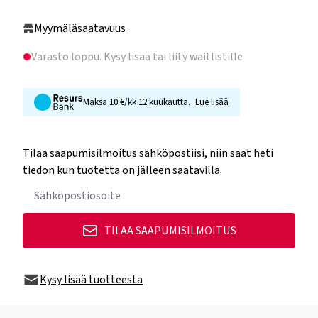
Myymäläsaatavuus
Varasto loppu
. Kysy lisää tai liity waitlistille
Maksa 10 €/kk 12 kuukautta.
Lue lisää
Tilaa saapumisilmoitus sähköpostiisi, niin saat heti
tiedon kun tuotetta on jälleen saatavilla.
TILAA SAAPUMISILMOITUS
Kysy lisää tuotteesta