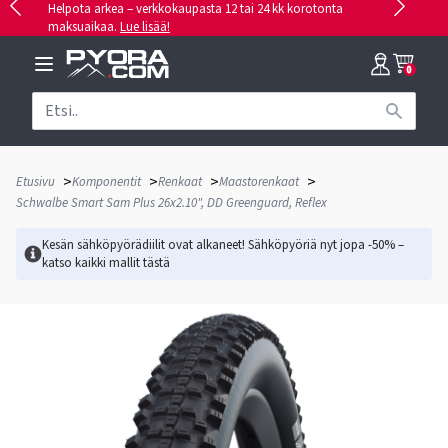
Helpota arkea – verkkokaupasta 12 tai 24 kk korotonta
maksuaikaa.
Lue lisää!
0
>
>
>
>
Etusivu
Komponentit
Renkaat
Maastorenkaat
Schwalbe Smart Sam Plus 26x2.10", DD Greenguard, Reflex
Kesän sähköpyörädiilit ovat alkaneet! Sähköpyöriä nyt jopa -50% –
katso kaikki mallit
tästä