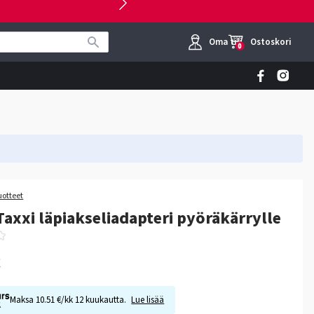
Oma tili
Ostoskori
0
uotteet
Taxxi läpiakseliadapteri pyöräkärrylle
€
Maksa 10.51 €/kk 12 kuukautta.
Lue lisää