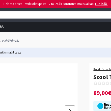
Helpota arkea – verkkokaupasta 12 tai 24 kk korotonta maksuaikaa.
Lue lisää!
RÄ
i pyöräkärrylle
ikki mallit
tästä
Kaikki Scool t
Scool 
69,00