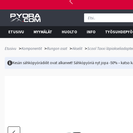
ETUSIVU
MYYMÄLÄT
HUOLTO
INFO
TYÖSUHDEPYÖ
>
>
>
>
Etusivu
Komponentit
Rungon osat
Akselit
Scool Taxxi läpiakseliadapter
Kesän sähköpyörädiilit ovat alkaneet! Sähköpyöriä nyt jopa -50% – katso ka