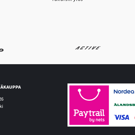
ÄKAUPPA
26
ki