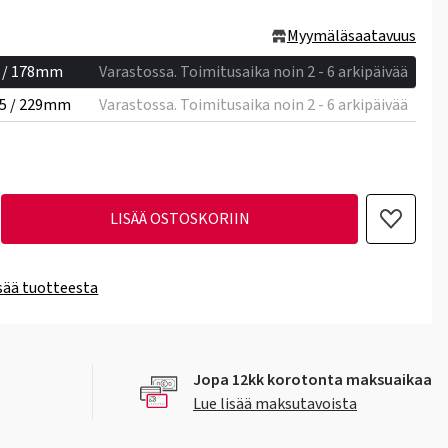
Myymäläsaatavuus
5 / 178mm
Varastossa. Toimitusaika noin 2 - 6 arkipäivää
75 / 229mm
Varastossa. Toimitusaika noin 2 - 6 arkipäivää
LISÄÄ OSTOSKORIIN
isää tuotteesta
Jopa 12kk korotonta maksuaikaa
Lue lisää maksutavoista