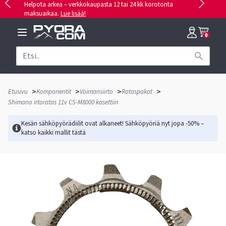
Helpota arkea – verkkokaupasta 12 tai 24 kk korotonta
maksuaikaa.
Lue lisää!
0
>
>
>
>
Etusivu
Komponentit
Voimansiirto
Rataspakat
Shimano irtoratas 11v CS-M8000 kasettiin
Kesän sähköpyörädiilit ovat alkaneet! Sähköpyöriä nyt jopa -50% –
katso kaikki mallit
tästä