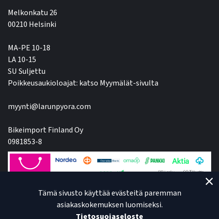
Melkonkatu 26
00210 Helsinki
MA-PE 10-18
LA 10-15
SU Suljettu
Poikkeusaukioloajat: katso Myymälät-sivulta
myynti@larunpyora.com
Bikeimport Finland Oy
0981853-8
Tämä sivusto käyttää evästeitä paremman
asiakaskokemuksen luomiseksi.
Tietosuojaseloste