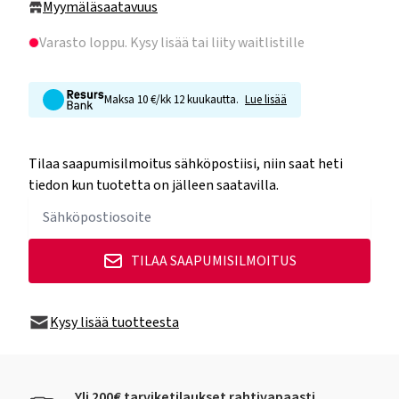
Myymäläsaatavuus
Varasto loppu
. Kysy lisää tai liity waitlistille
Maksa 10 €/kk 12 kuukautta.
Lue lisää
Tilaa saapumisilmoitus sähköpostiisi, niin saat heti
tiedon kun tuotetta on jälleen saatavilla.
TILAA SAAPUMISILMOITUS
Kysy lisää tuotteesta
Yli 200€ tarviketilaukset rahtivapaasti