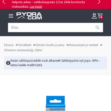
Helpota arkea – verkkokaupasta 12 tai 24 kk korotonta
maksuaikaa.
Lue lisää!
0
>
>
>
>
Etusivu
Tarvikkeet
Pyörän huolto ja pesu
Ilmaussarjat ja nesteet
Shimano mineraaliöljy 100ml
Kesän sähköpyörädiilit ovat alkaneet! Sähköpyöriä nyt jopa -50% –
katso kaikki mallit
tästä