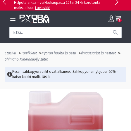
Helpota arkea – verkkokaupasta 12 tai 24 kk korotonta
maksuaikaa.
Lue lisää!
0
>
>
>
>
Etusivu
Tarvikkeet
Pyörän huolto ja pesu
Ilmaussarjat ja nesteet
Shimano Mineraaliöljy 1litra
Kesän sähköpyörädiilit ovat alkaneet! Sähköpyöriä nyt jopa -50% –
katso kaikki mallit
tästä