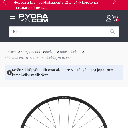
Helpota arkea – verkkokaupasta 12 tai 24 kk korotonta
maksuaikaa.
Lue lisää!
0
>
>
>
>
Etusivu
Komponentit
Kiekot
Maastokiekot
Shimano WH-MT500 29" etukiekko, 9x100mm
Kesän sähköpyörädiilit ovat alkaneet! Sähköpyöriä nyt jopa -50% –
katso kaikki mallit
tästä