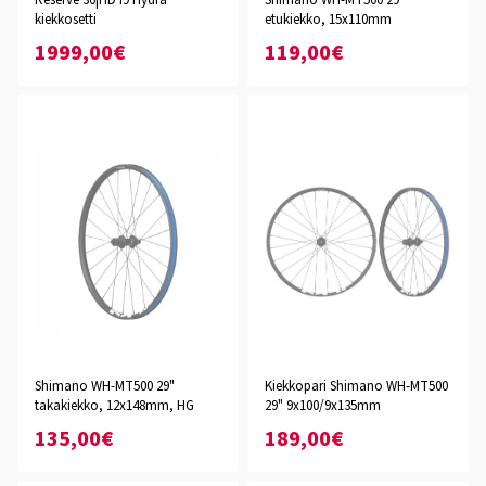
Reserve 30|HD I9 Hydra
Shimano WH-MT500 29"
kiekkosetti
etukiekko, 15x110mm
1999,00€
119,00€
Shimano WH-MT500 29"
Kiekkopari Shimano WH-MT500
takakiekko, 12x148mm, HG
29" 9x100/9x135mm
135,00€
189,00€