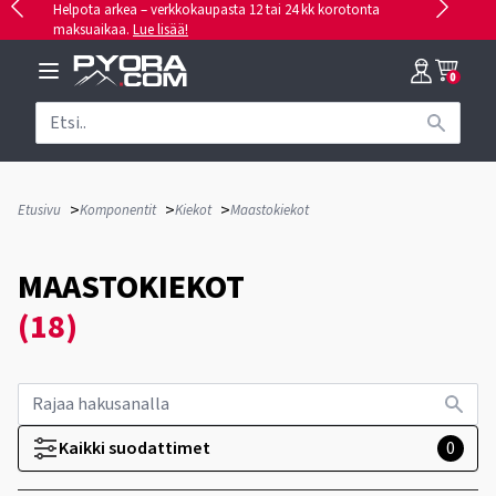
Helpota arkea – verkkokaupasta 12 tai 24 kk korotonta
maksuaikaa.
Lue lisää!
0
>
>
>
Etusivu
Komponentit
Kiekot
Maastokiekot
MAASTOKIEKOT
(18)
Kaikki suodattimet
0