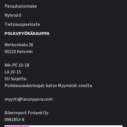
Peruutuslomake
Ryhmä 0
Tietosuojaseloste
POLKUPYÖRÄKAUPPA
Melkonkatu 26
00210 Helsinki
MA-PE 10-18
LA 10-15
SU Suljettu
Poikkeusaukioloajat: katso Myymälät-sivulta
myynti@larunpyora.com
Bikeimport Finland Oy
0981853-8