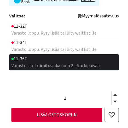
Maksa 11.6 €/kk 12 kuukautta.
Lue lisää
Valitse:
Myymäläsaatavuus
11-32T
Varasto loppu. Kysy lisää tai liity waitlistille
11-34T
Varasto loppu. Kysy lisää tai liity waitlistille
11-36T
Varastossa. Toimitusaika noin 2 - 6 arkipäivää
LISÄÄ OSTOSKORIIN