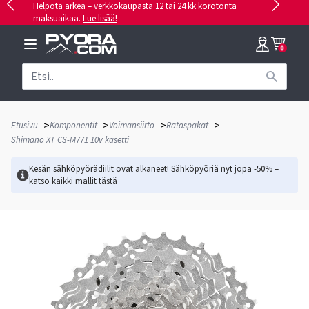
Helpota arkea – verkkokaupasta 12 tai 24 kk korotonta
maksuaikaa.
Lue lisää!
0
>
>
>
>
Etusivu
Komponentit
Voimansiirto
Rataspakat
Shimano XT CS-M771 10v kasetti
Kesän sähköpyörädiilit ovat alkaneet! Sähköpyöriä nyt jopa -50% –
katso kaikki mallit
tästä