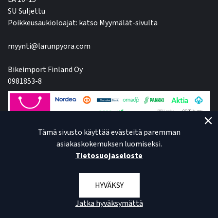
SU Suljettu
Poikkeusaukioloajat: katso Myymälät-sivulta
myynti@larunpyora.com
Bikeimport Finland Oy
0981853-8
Tämä sivusto käyttää evästeitä paremman
asiakaskokemuksen luomiseksi.
Tietosuojaseloste
HYVÄKSY
Jatka hyväksymättä