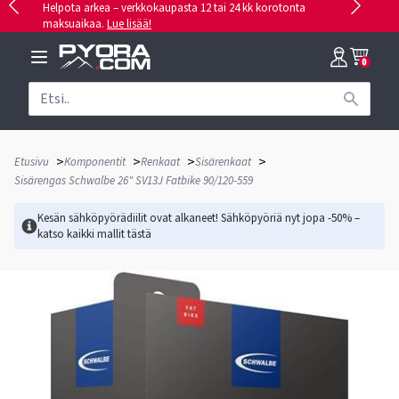
Helpota arkea – verkkokaupasta 12 tai 24 kk korotonta
maksuaikaa.
Lue lisää!
0
>
>
>
>
Etusivu
Komponentit
Renkaat
Sisärenkaat
Sisärengas Schwalbe 26" SV13J Fatbike 90/120-559
Kesän sähköpyörädiilit ovat alkaneet! Sähköpyöriä nyt jopa -50% –
katso kaikki mallit
tästä