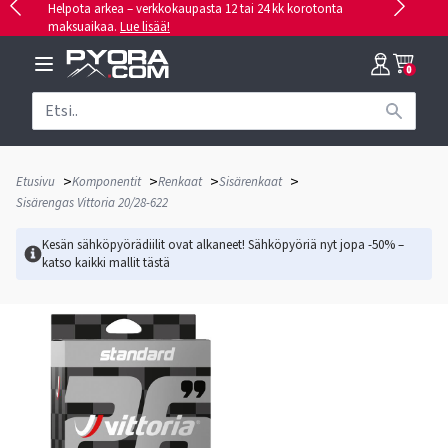
Helpota arkea – verkkokaupasta 12 tai 24 kk korotonta
maksuaikaa.
Lue lisää!
0
>
>
>
>
Etusivu
Komponentit
Renkaat
Sisärenkaat
Sisärengas Vittoria 20/28-622
Kesän sähköpyörädiilit ovat alkaneet! Sähköpyöriä nyt jopa -50% –
katso kaikki mallit
tästä