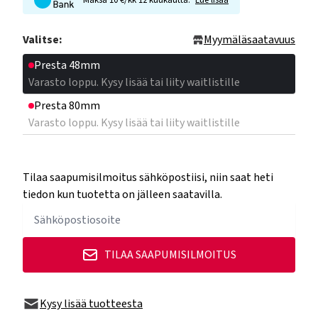
Maksa 10 €/kk 12 kuukautta.
Lue lisää
Valitse:
Myymäläsaatavuus
Presta 48mm
Varasto loppu. Kysy lisää tai liity waitlistille
Presta 80mm
Varasto loppu. Kysy lisää tai liity waitlistille
Tilaa saapumisilmoitus sähköpostiisi, niin saat heti
tiedon kun tuotetta on jälleen saatavilla.
TILAA SAAPUMISILMOITUS
Kysy lisää tuotteesta