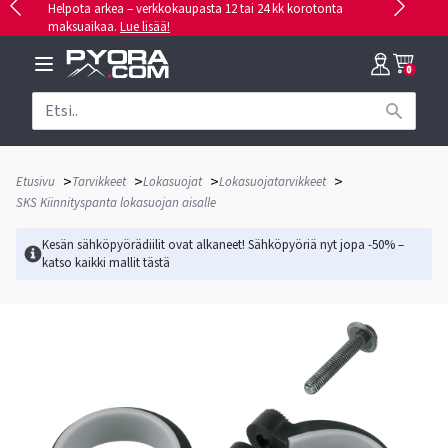
Helpota arkea – verkkokaupasta 12 tai 24 kk korotonta
maksuaikaa.
Lue lisää!
0
>
>
>
>
Etusivu
Tarvikkeet
Lokasuojat
Lokasuojatarvikkeet
SKS Kiinnityspanta lokasuojan aisalle
Kesän sähköpyörädiilit ovat alkaneet! Sähköpyöriä nyt jopa -50% –
katso kaikki mallit
tästä