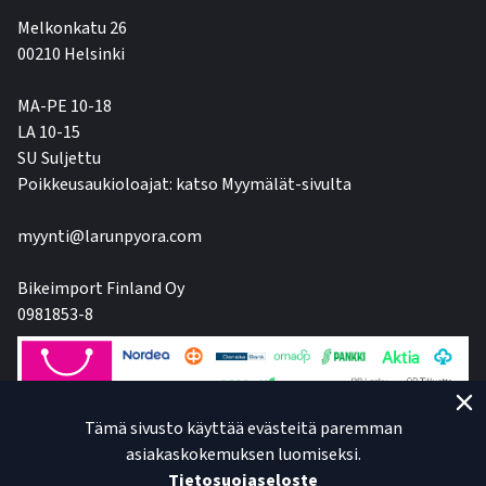
Melkonkatu 26
00210 Helsinki
MA-PE 10-18
LA 10-15
SU Suljettu
Poikkeusaukioloajat: katso Myymälät-sivulta
myynti@larunpyora.com
Bikeimport Finland Oy
0981853-8
Tämä sivusto käyttää evästeitä paremman
asiakaskokemuksen luomiseksi.
Tietosuojaseloste