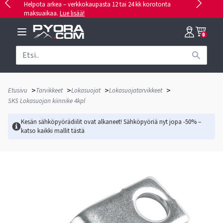
Helpota arkea – verkkokaupasta 12 tai 24 kk korotonta
maksuaikaa.
Lue lisää!
0
>
>
>
>
Etusivu
Tarvikkeet
Lokasuojat
Lokasuojatarvikkeet
SKS Lokasuojan kiinnike 4kpl
Kesän sähköpyörädiilit ovat alkaneet! Sähköpyöriä nyt jopa -50% –
katso kaikki mallit
tästä