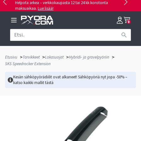
Helpota arkea – verkkokaupasta 12 tai 24 kk korotonta
maksuaikaa.
Lue lisää!
0
>
>
>
>
Etusivu
Tarvikkeet
Lokasuojat
Hybridi- ja gravelpyöriin
SKS Speedrocker Extension
Kesän sähköpyörädiilit ovat alkaneet! Sähköpyöriä nyt jopa -50% –
katso kaikki mallit
tästä