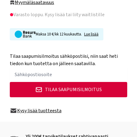
Myymäläsaatavuus
Varasto loppu
. Kysy lisää tai liity waitlistille
Maksa 10 €/kk 12 kuukautta.
Lue lisää
Tilaa saapumisilmoitus sähköpostiisi, niin saat heti
tiedon kun tuotetta on jälleen saatavilla.
TILAA SAAPUMISILMOITUS
Kysy lisää tuotteesta
Yli 200€ tarviketilaukset rahtivapaasti