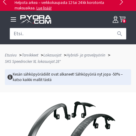
Helpota arkea – verkkokaupasta 12 tai 24 kk korotonta
maksuaikaa.
Lue lisää!
0
>
>
>
>
Etusivu
Tarvikkeet
Lokasuojat
Hybridi- ja gravelpyöriin
SKS Speedrocker XL lokasuojat 28"
Kesän sähköpyörädiilit ovat alkaneet! Sähköpyöriä nyt jopa -50% –
katso kaikki mallit
tästä