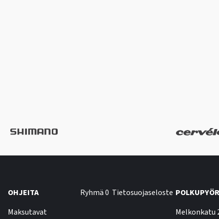
OHJEITA
Ryhmä 0
Tietosuojaseloste
POLKUPYÖR
Maksutavat
Melkonkatu 