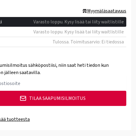
Myymäläsaatavuus
i
Varasto loppu. Kysy lisää tai liity waitlistille
Varasto loppu. Kysy lisää tai liity waitlistille
Tulossa. Toimitusarvio: Ei tiedossa
umisilmoitus sähköpostiisi, niin saat heti tiedon kun
n jälleen saatavilla.
TILAA SAAPUMISILMOITUS
isää tuotteesta