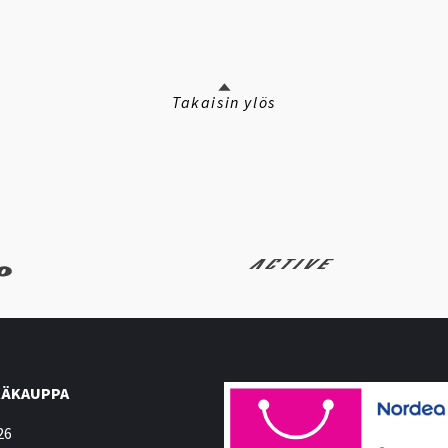
Takaisin ylös
ÄKAUPPA
26