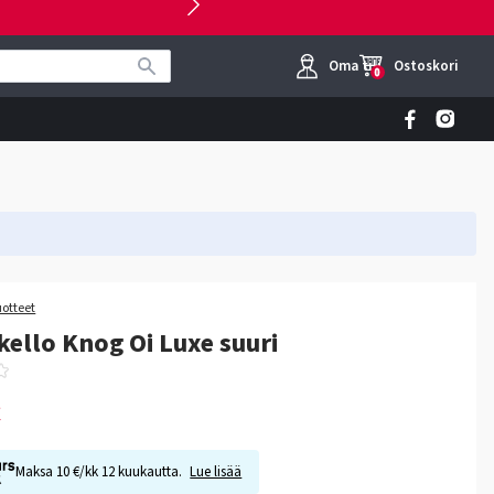
Oma tili
Ostoskori
0
uotteet
kello Knog Oi Luxe suuri
€
Maksa 10 €/kk 12 kuukautta.
Lue lisää