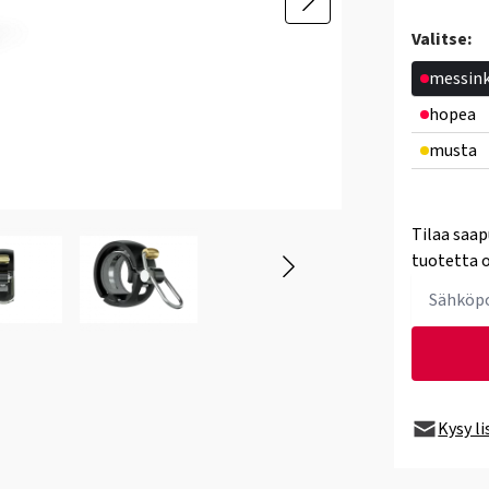
Valitse:
messink
hopea
musta
Tilaa saap
tuotetta o
Kysy l