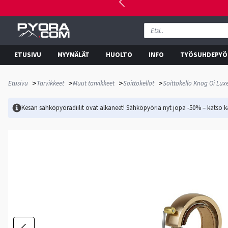
ETUSIVU
MYYMÄLÄT
HUOLTO
INFO
TYÖSUHDEPYÖ
>
>
>
>
Etusivu
Tarvikkeet
Muut tarvikkeet
Soittokellot
Soittokello Knog Oi Luxe
Kesän sähköpyörädiilit ovat alkaneet! Sähköpyöriä nyt jopa -50% – katso ka