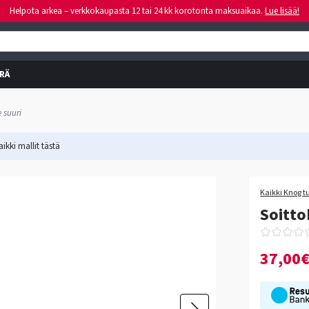
Helpota arkea – verkkokaupasta 12 tai 24 kk korotonta maksuaikaa.
Lue lisää!
RÄ
 suuri
ikki mallit
tästä
Kaikki Knog t
Soitto
37,00