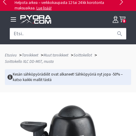
Helpota arkea – verkkokaupasta 12 tai 24 kk korotonta
maksuaikaa.
Lue lisää!
0
>
>
>
>
Etusivu
Tarvikkeet
Muut tarvikkeet
Soittokellot
Soittokello XLC DD-M07, musta
Kesän sähköpyörädiilit ovat alkaneet! Sähköpyöriä nyt jopa -50% –
katso kaikki mallit
tästä