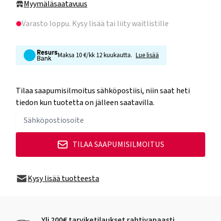
Myymäläsaatavuus
Varasto loppu
. Kysy lisää tai liity waitlistille
Maksa 10 €/kk 12 kuukautta.
Lue lisää
Tilaa saapumisilmoitus sähköpostiisi, niin saat heti
tiedon kun tuotetta on jälleen saatavilla.
TILAA SAAPUMISILMOITUS
Kysy lisää tuotteesta
Yli 200€ tarviketilaukset rahtivapaasti