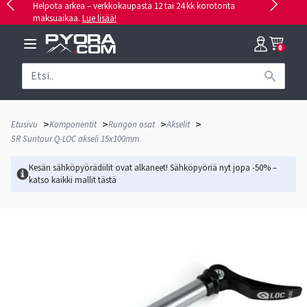
Helpota arkea – verkkokaupasta 12 tai 24 kk korotonta
maksuaikaa.
Lue lisää!
0
>
>
>
>
Etusivu
Komponentit
Rungon osat
Akselit
SR Suntour Q-LOC akseli 15x100mm
Kesän sähköpyörädiilit ovat alkaneet! Sähköpyöriä nyt jopa -50% –
katso kaikki mallit
tästä