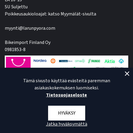
SU Suljettu
Poikkeusaukioloajat: katso Myymälät-sivulta
myynti@larunpyora.com
Bikeimport Finland Oy
0981853-8
Tämä sivusto käyttää evästeitä paremman
asiakaskokemuksen luomiseksi.
Tietosuojaseloste
HYVÄKSY
Jatka hyväksymättä