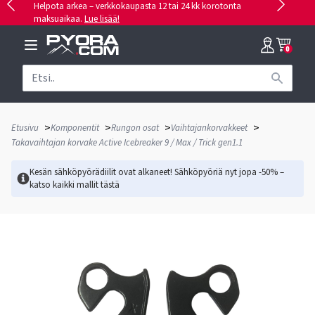
Helpota arkea – verkkokaupasta 12 tai 24 kk korotonta
maksuaikaa.
Lue lisää!
0
>
>
>
>
Etusivu
Komponentit
Rungon osat
Vaihtajankorvakkeet
Takavaihtajan korvake Active Icebreaker 9 / Max / Trick gen1.1
Kesän sähköpyörädiilit ovat alkaneet! Sähköpyöriä nyt jopa -50% –
katso kaikki mallit
tästä