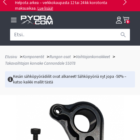
Helpota arkea – verkkokaupasta 12 tai 24 kk korotonta
maksuaikaa.
Lue lisää!
0
>
>
>
>
Etusivu
Komponentit
Rungon osat
Vaihtajankorvakkeet
Takavaihtajan korvake Cannondale SS078
Kesän sähköpyörädiilit ovat alkaneet! Sähköpyöriä nyt jopa -50% –
katso kaikki mallit
tästä