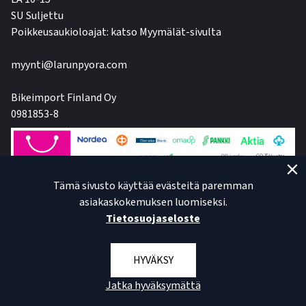
SU Suljettu
Poikkeusaukioloajat: katso Myymälät-sivulta
myynti@larunpyora.com
Bikeimport Finland Oy
0981853-8
Tämä sivusto käyttää evästeitä paremman
asiakaskokemuksen luomiseksi.
Tietosuojaseloste
HYVÄKSY
Jatka hyväksymättä