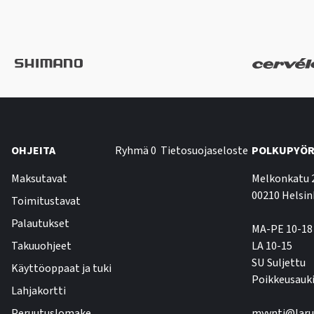
OHJEITA
Ryhmä 0
Tietosuojaseloste
POLKUPYÖR
Maksutavat
Melkonkatu 
00210 Helsin
Toimitustavat
Palautukset
MA-PE 10-18
Takuuohjeet
LA 10-15
SU Suljettu
Käyttöoppaat ja tuki
Poikkeusauki
Lahjakortti
Peruutuslomake
myynti@laru