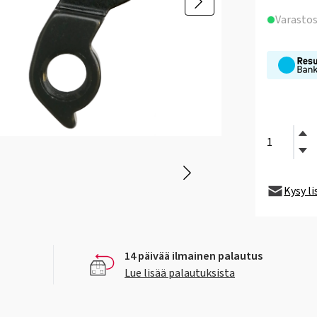
Varasto
Kysy l
14 päivää ilmainen palautus
Lue lisää palautuksista