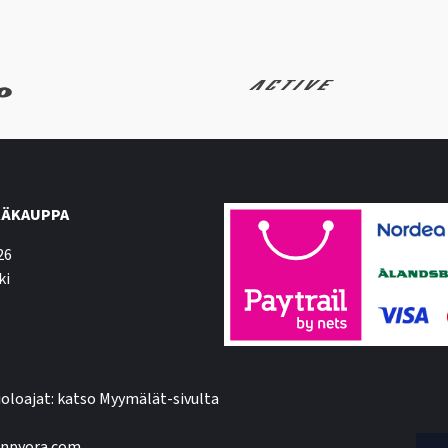
ÄKAUPPA
26
ki
oloajat: katso Myymälät-sivulta
npyora.com