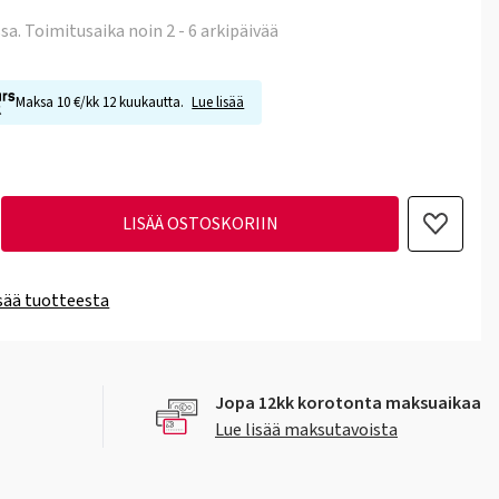
ssa
. Toimitusaika noin 2 - 6 arkipäivää
Maksa 10 €/kk 12 kuukautta.
Lue lisää
LISÄÄ OSTOSKORIIN
isää tuotteesta
Jopa 12kk korotonta maksuaikaa
Lue lisää maksutavoista