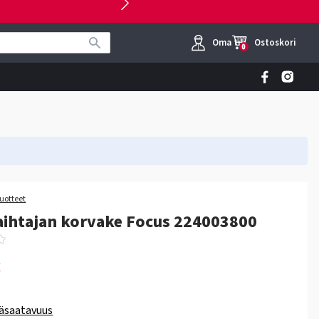
Oma tili
Ostoskori
0
tuotteet
ihtajan korvake Focus 224003800
€
äsaatavuus