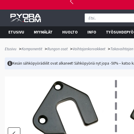
ETUSIVU
MYYMÄLÄT
HUOLTO
INFO
TYÖSUHDEPYÖ
>
>
>
>
Etusivu
Komponentit
Rungon osat
Vaihtajankorvakkeet
Takavaihtajan
Kesän sähköpyörädiilit ovat alkaneet! Sähköpyöriä nyt jopa -50% – katso ka