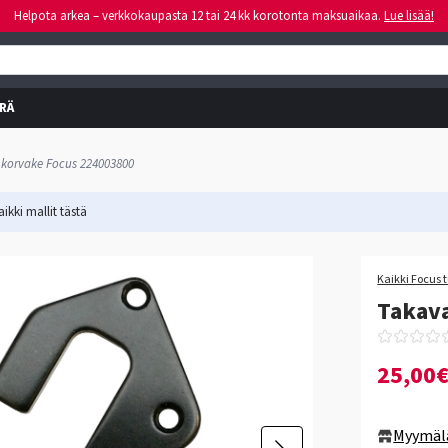
Helpota arkea – verkkokaupasta 12 tai 24 kk korotonta maksuaikaa.
Lue lisää!
RÄ
 korvake Focus 224003800
ikki mallit
tästä
Kaikki Focus 
Takava
25,00
Myymäl