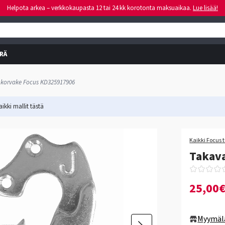
Helpota arkea – verkkokaupasta 12 tai 24 kk korotonta maksuaikaa.
Lue lisää!
RÄ
 korvake Focus KD325917906
ikki mallit
tästä
Kaikki Focus 
Takav
25,00
Myymäl