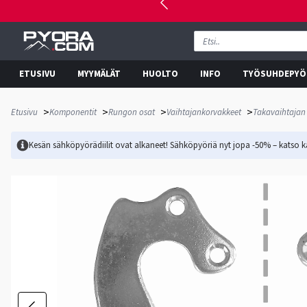
ETUSIVU
MYYMÄLÄT
HUOLTO
INFO
TYÖSUHDEPYÖ
>
>
>
>
Etusivu
Komponentit
Rungon osat
Vaihtajankorvakkeet
Takavaihtajan
Kesän sähköpyörädiilit ovat alkaneet! Sähköpyöriä nyt jopa -50% – katso ka