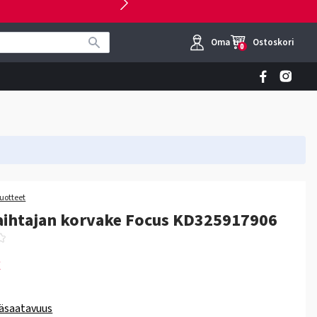
Oma tili
Ostoskori
0
tuotteet
aihtajan korvake Focus KD325917906
€
äsaatavuus