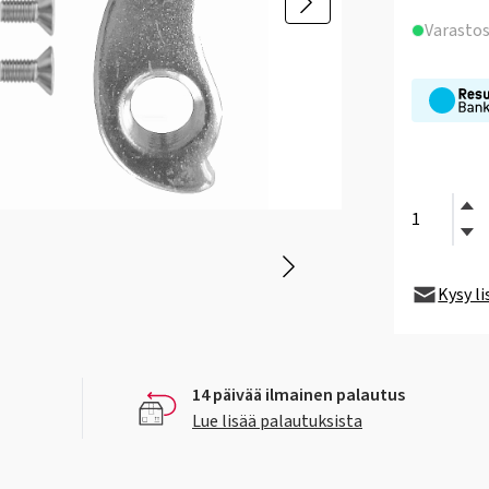
Varasto
Kysy l
14 päivää ilmainen palautus
Lue lisää palautuksista