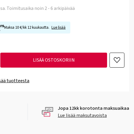
ssa
. Toimitusaika noin 2 - 6 arkipäivää
Maksa 10 €/kk 12 kuukautta.
Lue lisää
LISÄÄ OSTOSKORIIN
isää tuotteesta
Jopa 12kk korotonta maksuaikaa
Lue lisää maksutavoista