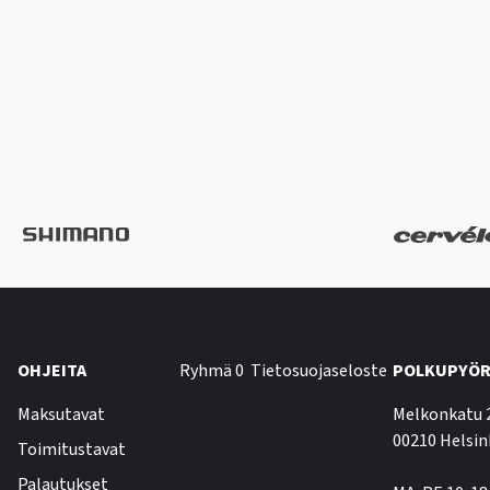
OHJEITA
Ryhmä 0
Tietosuojaseloste
POLKUPYÖR
Maksutavat
Melkonkatu 
00210 Helsin
Toimitustavat
Palautukset