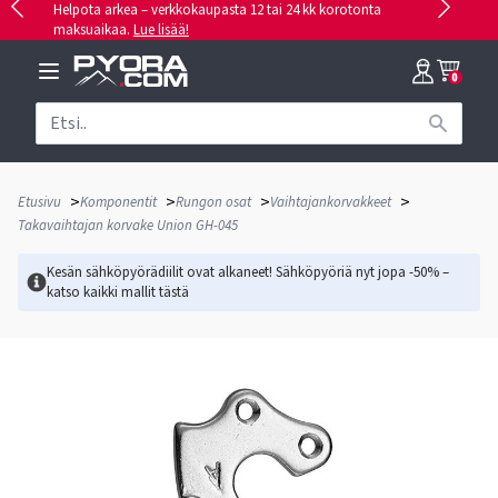
Helpota arkea – verkkokaupasta 12 tai 24 kk korotonta
maksuaikaa.
Lue lisää!
0
>
>
>
>
Etusivu
Komponentit
Rungon osat
Vaihtajankorvakkeet
Takavaihtajan korvake Union GH-045
Kesän sähköpyörädiilit ovat alkaneet! Sähköpyöriä nyt jopa -50% –
katso kaikki mallit
tästä