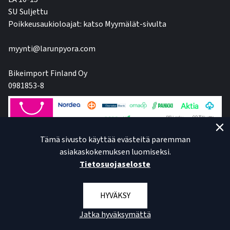
SU Suljettu
Poikkeusaukioloajat: katso Myymälät-sivulta
myynti@larunpyora.com
Bikeimport Finland Oy
0981853-8
Tämä sivusto käyttää evästeitä paremman
asiakaskokemuksen luomiseksi.
Tietosuojaseloste
HYVÄKSY
Jatka hyväksymättä