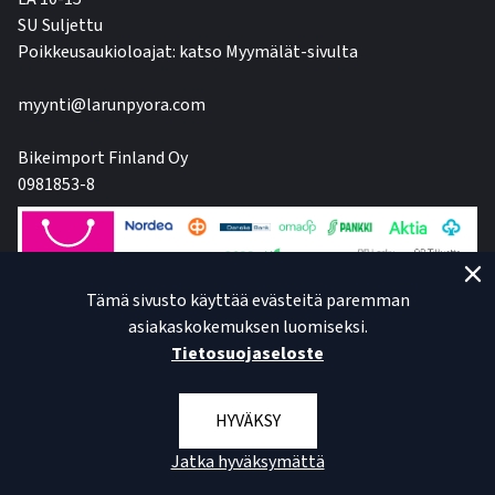
SU Suljettu
Poikkeusaukioloajat: katso Myymälät-sivulta
myynti@larunpyora.com
Bikeimport Finland Oy
0981853-8
Tämä sivusto käyttää evästeitä paremman
asiakaskokemuksen luomiseksi.
Tietosuojaseloste
HYVÄKSY
Jatka hyväksymättä