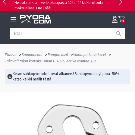
Helpota arkea – verkkokaupasta 12 tai 24 kk korotonta
maksuaikaa.
Lue lisää!
0
>
>
>
>
Etusivu
Komponentit
Rungon osat
Vaihtajankorvakkeet
Takavaihtajan korvake Union GH-275, Active Wanted 310
Kesän sähköpyörädiilit ovat alkaneet! Sähköpyöriä nyt jopa -50% –
katso kaikki mallit
tästä