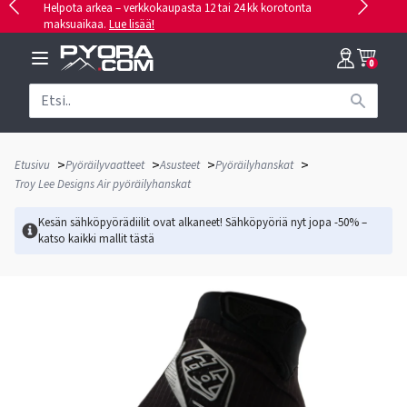
Helpota arkea – verkkokaupasta 12 tai 24 kk korotonta
maksuaikaa.
Lue lisää!
0
>
>
>
>
Etusivu
Pyöräilyvaatteet
Asusteet
Pyöräilyhanskat
Troy Lee Designs Air pyöräilyhanskat
Kesän sähköpyörädiilit ovat alkaneet! Sähköpyöriä nyt jopa -50% –
katso kaikki mallit
tästä