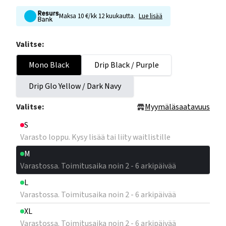
Maksa 10 €/kk 12 kuukautta.
Lue lisää
Valitse:
Mono Black
Drip Black / Purple
Drip Glo Yellow / Dark Navy
Valitse:
Myymäläsaatavuus
S
Varasto loppu. Kysy lisää tai liity waitlistille
M
Varastossa. Toimitusaika noin 2 - 6 arkipäivää
L
Varastossa. Toimitusaika noin 2 - 6 arkipäivää
XL
Varastossa. Toimitusaika noin 2 - 6 arkipäivää