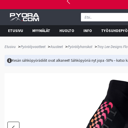
ETUSIVU
MYYMÄLÄT
HUOLTO
INFO
TYÖSUHDEPYÖ
>
>
>
>
Etusivu
Pyöräilyvaatteet
Asusteet
Pyöräilyhanskat
Troy Lee Designs Fl
Kesän sähköpyörädiilit ovat alkaneet! Sähköpyöriä nyt jopa -50% – katso ka