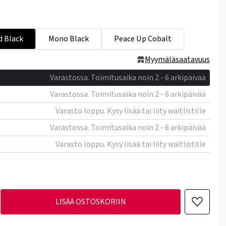
d Black
Mono Black
Peace Up Cobalt
Myymäläsaatavuus
Varastossa. Toimitusaika noin 2 - 6 arkipäivää
Varastossa. Toimitusaika noin 2 - 6 arkipäivää
Varasto loppu. Kysy lisää tai liity waitlistille
Varastossa. Toimitusaika noin 2 - 6 arkipäivää
Varasto loppu. Kysy lisää tai liity waitlistille
LISÄÄ OSTOSKORIIN