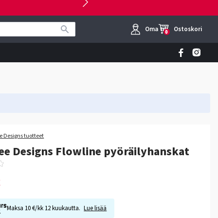
Oma tili
Ostoskori
0
e Designs tuotteet
ee Designs Flowline pyöräilyhanskat
€
Maksa 10 €/kk 12 kuukautta.
Lue lisää