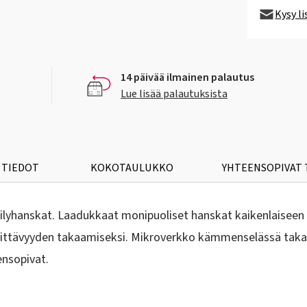
Kysy l
14 päivää ilmainen palautus
Lue lisää palautuksista
 TIEDOT
KOKOTAULUKKO
YHTEENSOPIVAT
lyhanskat. Laadukkaat monipuoliset hanskat kaikenlaiseen 
engittävyyden takaamiseksi. Mikroverkko kämmenselässä tak
ensopivat.