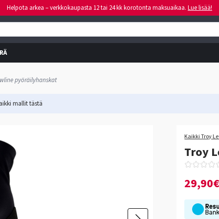
Helpota arkea – verkkokaupasta 12 tai 24 kk korotonta maksuaikaa.
Lue lisää!
RÄ
owline pyöräilyhanskat
ikki mallit
tästä
Kaikki Troy Le
Troy L
29,90