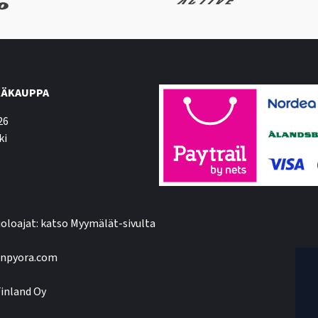
ÄKAUPPA
26
ki
oloajat: katso Myymälät-sivulta
npyora.com
inland Oy