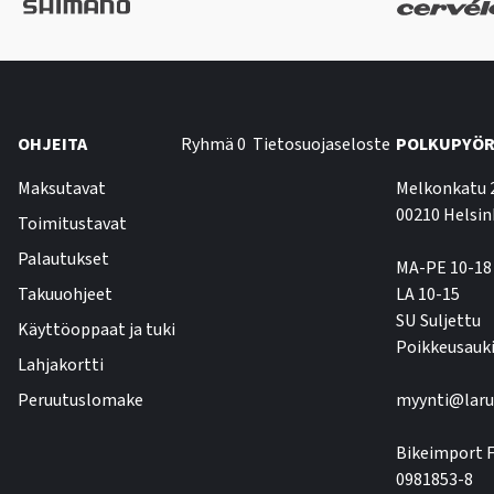
OHJEITA
Ryhmä 0
Tietosuojaseloste
POLKUPYÖR
Maksutavat
Melkonkatu 
00210 Helsin
Toimitustavat
Palautukset
MA-PE 10-18
Takuuohjeet
LA 10-15
SU Suljettu
Käyttöoppaat ja tuki
Poikkeusauki
Lahjakortti
Peruutuslomake
myynti@laru
Bikeimport F
0981853-8