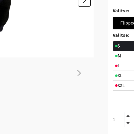
Valitse:
Flippe
Valitse:
S
M
L
XL
XXL