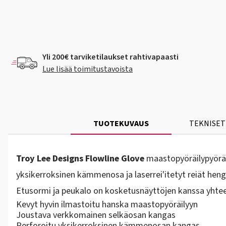
Yli 200€ tarviketilaukset rahtivapaasti
Lue lisää toimitustavoista
TUOTEKUVAUS
TEKNISET
Troy Lee Designs Flowline Glove
maastopyöräilypyöräi
yksikerroksinen kämmenosa ja laserrei'itetyt reiät h
Etusormi ja peukalo on kosketusnäyttöjen kanssa yhte
Kevyt hyvin ilmastoitu hanska maastopyöräilyyn
Joustava verkkomainen selkäosan kangas
Perforoitu yksikerroksinen kämmenosan kangas