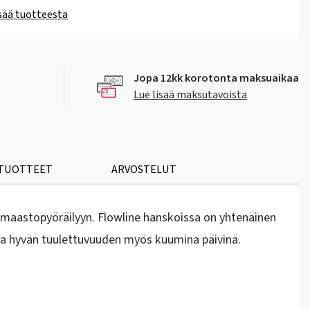
isää tuotteesta
Jopa 12kk korotonta maksuaikaa
Lue lisää maksutavoista
 TUOTTEET
ARVOSTELUT
maastopyöräilyyn. Flowline hanskoissa on yhtenäinen
aa hyvän tuulettuvuuden myös kuumina päivinä.