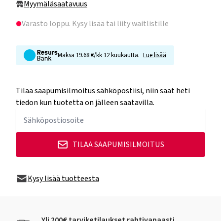
Myymäläsaatavuus
Varasto loppu
. Kysy lisää tai liity waitlistille
Maksa 19.68 €/kk 12 kuukautta.
Lue lisää
Tilaa saapumisilmoitus sähköpostiisi, niin saat heti
tiedon kun tuotetta on jälleen saatavilla.
TILAA SAAPUMISILMOITUS
Kysy lisää tuotteesta
Yli 200€ tarviketilaukset rahtivapaasti