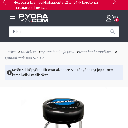
Helpota arkea – verkkokaupasta 12 tai 24 kk korotonta
maksuaikaa.
Lue lisää!
0
>
>
>
>
Etusivu
Tarvikkeet
Pyörän huolto ja pesu
Muut huoltotarvikkeet
Työtuoli Park Tool STL-1.2
Kesän sähköpyörädiilit ovat alkaneet! Sähköpyöriä nyt jopa -50% –
katso kaikki mallit
tästä