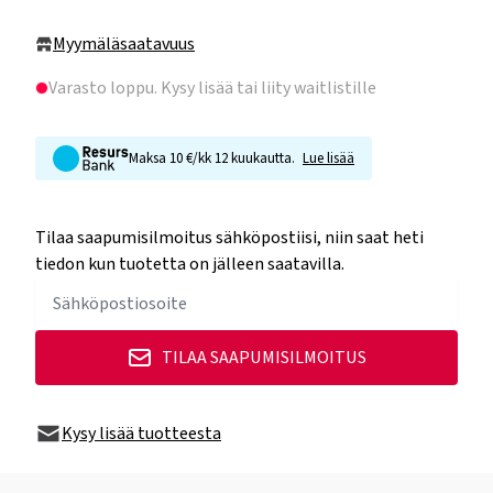
Myymäläsaatavuus
Varasto loppu
. Kysy lisää tai liity waitlistille
Maksa 10 €/kk 12 kuukautta.
Lue lisää
Tilaa saapumisilmoitus sähköpostiisi, niin saat heti
tiedon kun tuotetta on jälleen saatavilla.
TILAA SAAPUMISILMOITUS
Kysy lisää tuotteesta