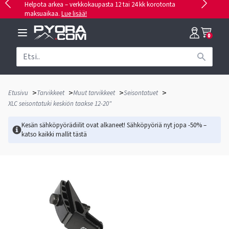
Helpota arkea – verkkokaupasta 12 tai 24 kk korotonta
maksuaikaa.
Lue lisää!
0
>
>
>
>
Etusivu
Tarvikkeet
Muut tarvikkeet
Seisontatuet
XLC seisontatuki keskiön taakse 12-20"
Kesän sähköpyörädiilit ovat alkaneet! Sähköpyöriä nyt jopa -50% –
katso kaikki mallit
tästä