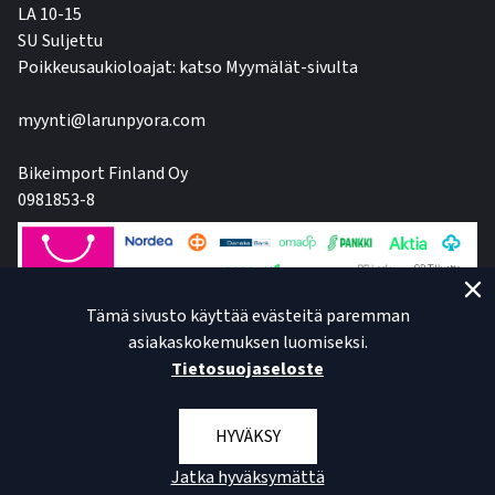
LA 10-15
SU Suljettu
Poikkeusaukioloajat: katso Myymälät-sivulta
myynti@larunpyora.com
Bikeimport Finland Oy
0981853-8
Tämä sivusto käyttää evästeitä paremman
asiakaskokemuksen luomiseksi.
Tietosuojaseloste
HYVÄKSY
Jatka hyväksymättä