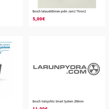
Bosch latausliittimen pidin Jam2 Thron2
5,00€
Bosch Valojohto Smart System 200mm
Etuvalo
Takavalo