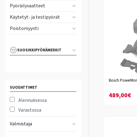
Pyöräilyvaatteet
Käytetyt- ja testipyörät
Poistomyynti
SUOSIKKIPYÖRÄMERKIT
Bosch PowerMore
SUODATTIMET
489,00€
Alennuksessa
Varastossa
Valmistaja