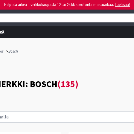
Helpota arkea – verkkokaupasta 12 tai 24 kk korotonta maksuaikaa.
Lue lisää!
RÄ
>
it
Bosch
ERKKI: BOSCH
(135)