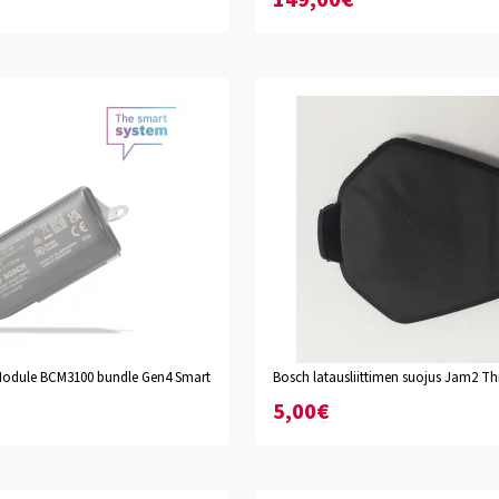
149,00€
odule BCM3100 bundle Gen4 Smart
Bosch latausliittimen suojus Jam2 T
5,00€