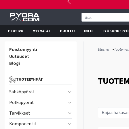
ETUSIVU
MYYMÄLÄT
HUOLTO
INFO
TYÖSUHDEPYÖ
Poistomyynti
>
Etusivu
Tuotemerk
Uutuudet
Blogi
TUOTEM
TUOTERYHMÄT
Sähköpyörät
Polkupyörät
Tarvikkeet
Komponentit