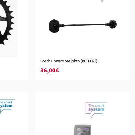
Bosch PowerMore johto (BCH3923)
50mm
100mm
150mm
250mm
300mm
550mm
750mm
36,00€