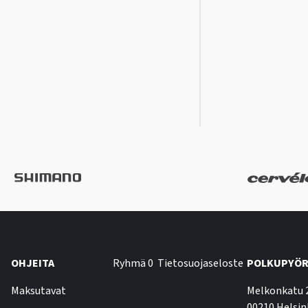
OHJEITA
Ryhmä 0
Tietosuojaseloste
POLKUPYÖR
Maksutavat
Melkonkatu 
00210 Helsin