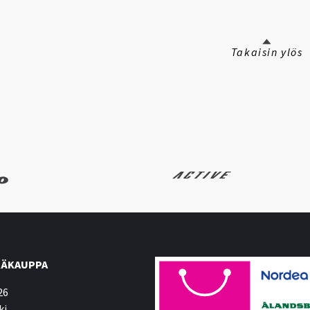
Takaisin ylös
ÄKAUPPA
26
ki