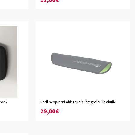
11,00€
hron2
Basil neopreeni akku suoja integroidulle akulle
29,00€