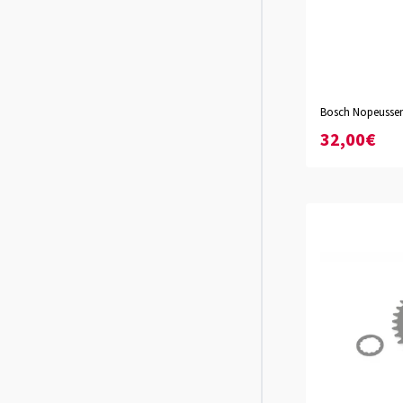
Bosch Nopeussen
415
615
32,00€