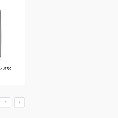
 BHU3700
7