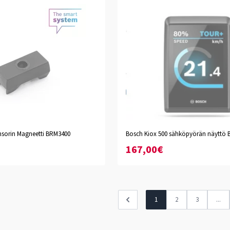
sorin Magneetti BRM3400
Bosch Kiox 500 sähköpyörän näyttö
167,00€
1
2
3
...