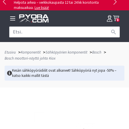
Helpota arkea – verkkokaupasta 12 tai 24 kk korotonta
maksuaikaa.
Lue lisää!
0
>
>
>
>
Etusivu
Komponentit
Sähköpyörien komponentit
Bosch
Bosch moottori-näyttö johto Kiox
Kesän sähköpyörädiilit ovat alkaneet! Sähköpyöriä nyt jopa -50% –
katso kaikki mallit
tästä