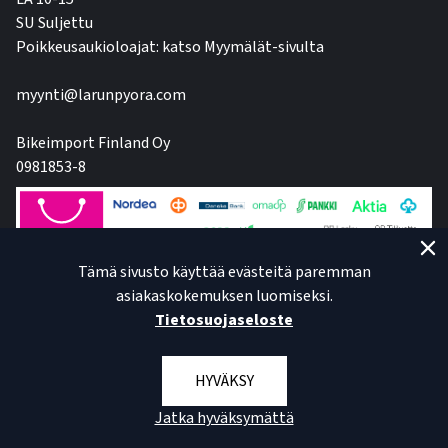
SU Suljettu
Poikkeusaukioloajat: katso Myymälät-sivulta
myynti@larunpyora.com
Bikeimport Finland Oy
0981853-8
Tämä sivusto käyttää evästeitä paremman
asiakaskokemuksen luomiseksi.
Tietosuojaseloste
HYVÄKSY
Jatka hyväksymättä