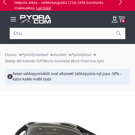
Helpota arkea – verkkokaupasta 12 tai 24 kk korotonta
maksuaikaa.
Lue lisää!
0
>
>
>
>
Etusivu
Pyöräilyvaatteet
Asusteet
Pyöräilylasit
Oakley MX Airbrake Tuff Blocks Gunmetal Black Prizm low light
Kesän sähköpyörädiilit ovat alkaneet! Sähköpyöriä nyt jopa -50% –
katso kaikki mallit
tästä