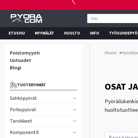
ETUSIVU
MYYMÄLÄT
HUOLTO
INFO
TYÖSUHDEPYÖ
Poistomyynti
>
Etusivu
Pyöräilyv
Uutuudet
Blogi
OSAT J
TUOTERYHMÄT
Sähköpyörät
Pyöräilukenkie
Polkupyörät
huoltotuotteet
Tarvikkeet
Komponentit