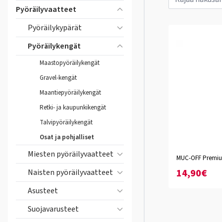
Pyöräilyvaatteet
Pyöräilykypärät
Pyöräilykengät
Maastopyöräilykengät
Gravel-kengät
Maantiepyöräilykengät
Retki- ja kaupunkikengät
Talvipyöräilykengät
Osat ja pohjalliset
Miesten pyöräilyvaatteet
MUC-OFF Premium
14,90€
Naisten pyöräilyvaatteet
Asusteet
Suojavarusteet