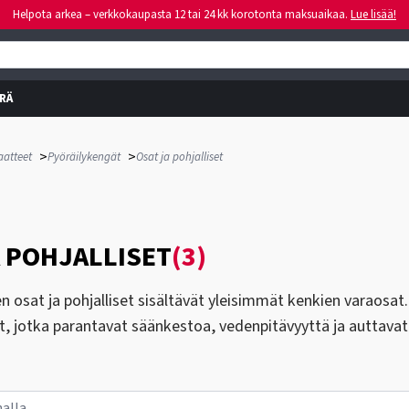
Helpota arkea – verkkokaupasta 12 tai 24 kk korotonta maksuaikaa.
Lue lisää!
RÄ
>
>
aatteet
Pyöräilykengät
Osat ja pohjalliset
A POHJALLISET
(3)
n osat ja pohjalliset sisältävät yleisimmät kenkien varaosat
, jotka parantavat säänkestoa, vedenpitävyyttä ja auttavat