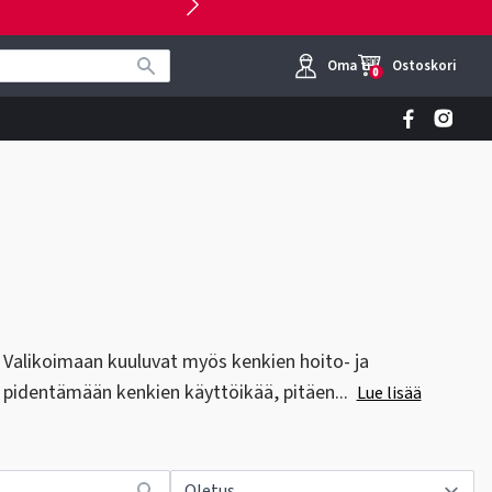
Oma tili
Ostoskori
0
. Valikoimaan kuuluvat myös kenkien hoito- ja
 pidentämään kenkien käyttöikää, pitäen...
Lue lisää