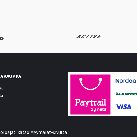
ÄKAUPPA
26
ki
oloajat: katso Myymälät-sivulta