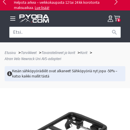
Helpota arkea – verkkokaupasta 12 tai 24 kk korotonta
maksuaikaa.
Lue lisää!
0
>
>
>
>
Etusivu
Tarvikkeet
Tavaratelineet ja korit
Korit
Atran Velo Newrack Uni AVS-adapteri
Kesän sähköpyörädiilit ovat alkaneet! Sähköpyöriä nyt jopa -50% –
katso kaikki mallit
tästä