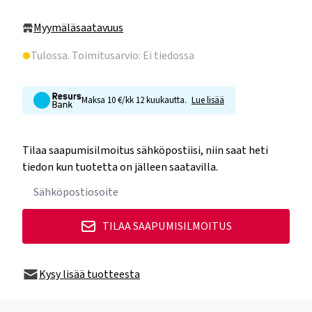
Myymäläsaatavuus
Tulossa
. Toimitusarvio: Ei tiedossa
Maksa 10 €/kk 12 kuukautta.
Lue lisää
Tilaa saapumisilmoitus sähköpostiisi, niin saat heti
tiedon kun tuotetta on jälleen saatavilla.
TILAA SAAPUMISILMOITUS
Kysy lisää tuotteesta