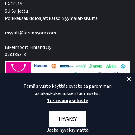
LA 10-15
SU Suljettu
Poikkeusaukioloajat: katso Myymälät-sivulta
myynti@larunpyora.com
Bikeimport Finland Oy
0981853-8
Tämä sivusto käyttää evästeitä paremman
asiakaskokemuksen luomiseksi.
Tietosuojaseloste
HYVÄKSY
Jatka hyväksymättä