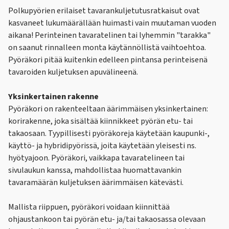
Polkupyörien erilaiset tavarankuljetutusratkaisut ovat
kasvaneet lukumäärällään huimasti vain muutaman vuoden
aikana! Perinteinen tavaratelinen tai lyhemmin "tarakka"
on saanut rinnalleen monta käytännöllistä vaihtoehtoa.
Pyöräkori pitää kuitenkin edelleen pintansa perinteisenä
tavaroiden kuljetuksen apuvälineenä.
Yksinkertainen rakenne
Pyöräkori on rakenteeltaan äärimmäisen yksinkertainen:
korirakenne, joka sisältää kiinnikkeet pyörän etu- tai
takaosaan. Tyypillisesti pyöräkoreja käytetään kaupunki-,
käyttö- ja hybridipyörissä, joita käytetään yleisesti ns.
hyötyajoon. Pyöräkori, vaikkapa tavaratelineen tai
sivulaukun kanssa, mahdollistaa huomattavankin
tavaramäärän kuljetuksen äärimmäisen kätevästi.
Mallista riippuen, pyöräkori voidaan kiinnittää
ohjaustankoon tai pyörän etu- ja/tai takaosassa olevaan