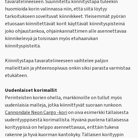
tavaratelineeseen. Suunniteltu kiinnitystapa tuleekin
huomioida korin valinnassa niin, että siitä löytyy
tarkoitukseen soveltuvat kiinnikkeet. Yleisemmät pyörän
etuosaan kiinnitettävät korit käyttävät kiinnityspisteinä
joko ohjaustankoa, ohjainkannattimen alle asennettavaa
kiinnikelevyä ja toisinaan myös etuhaarukan
kiinnityspisteitä.
Kiinnitystapa tavaratelineeseen vaihtelee paljon
malleittain ja yhteensopivuus onkin siksi parasta varmistaa
etukäteen.
Uudenlaiset korimallit
Perinteisten korien ohella, markkinoille on tullut myös
uudenlaisia malleja, jotka kiinnittyvät suoraan runkoon.
Cannondale Neon Cargo -kori
on oiva esimerkki tällaisesta
uudentyyppisestä korimallista. Hyvänä puolena tällaisessa
korityypissä on helppo asennettavuus, erittäin tukeva
rakenne ja hyvä kuorman kantokyky. Tällaisen korityypin