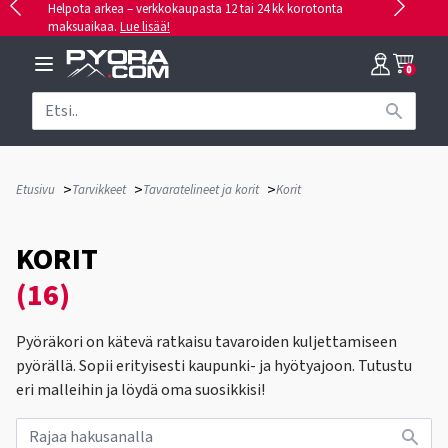
Helpota arkea – verkkokaupasta 12 tai 24 kk korotonta
maksuaikaa.
Lue lisää!
0
>
>
>
Etusivu
Tarvikkeet
Tavaratelineet ja korit
Korit
KORIT
(16)
Pyöräkori on kätevä ratkaisu tavaroiden kuljettamiseen
pyörällä. Sopii erityisesti kaupunki- ja hyötyajoon. Tutustu
eri malleihin ja löydä oma suosikkisi!