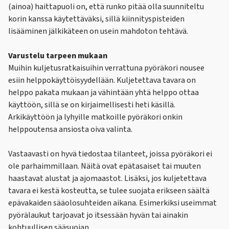
(ainoa) haittapuoli on, että runko pitää olla suunniteltu
korin kanssa käytettäväksi, sillä kiinnityspisteiden
lisääminen jälkikäteen on usein mahdoton tehtävä.
Varustelu tarpeen mukaan
Muihin kuljetusratkaisuihin verrattuna pyöräkori nousee
esiin helppokäyttöisyydellään. Kuljetettava tavara on
helppo pakata mukaan ja vähintään yhtä helppo ottaa
käyttöön, sillä se on kirjaimellisesti heti käsillä.
Arkikäyttöön ja lyhyille matkoille pyöräkori onkin
helppoutensa ansiosta oiva valinta.
Vastaavasti on hyvä tiedostaa tilanteet, joissa pyöräkori ei
ole parhaimmillaan. Näitä ovat epätasaiset tai muuten
haastavat alustat ja ajomaastot. Lisäksi, jos kuljetettava
tavara ei kestä kosteutta, se tulee suojata erikseen säältä
epävakaiden sääolosuhteiden aikana. Esimerkiksi useimmat
pyörälaukut tarjoavat jo itsessään hyvän tai ainakin
kohtuullisen sääsuojan.