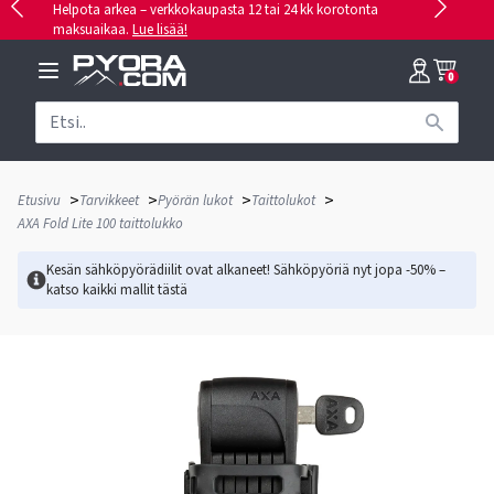
Helpota arkea – verkkokaupasta 12 tai 24 kk korotonta
maksuaikaa.
Lue lisää!
0
>
>
>
>
Etusivu
Tarvikkeet
Pyörän lukot
Taittolukot
AXA Fold Lite 100 taittolukko
Kesän sähköpyörädiilit ovat alkaneet! Sähköpyöriä nyt jopa -50% –
katso kaikki mallit
tästä