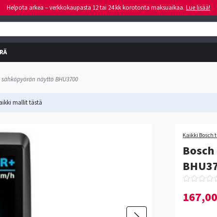
Helpota arkea – verkkokaupasta 12 tai 24 kk korotonta maksuaikaa.
Lue lisää!
RÄ
0 sähköpyörän näyttö BHU3700
ikki mallit
tästä
Kaikki Bosch 
Bosch 
BHU3
167,0