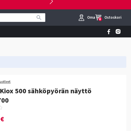
Oma tili
Ostoskori
0
tuotteet
Kiox 500 sähköpyörän näyttö
700
0€