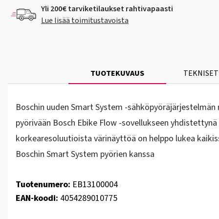
Yli 200€ tarviketilaukset rahtivapaasti
Lue lisää toimitustavoista
TUOTEKUVAUS
TEKNISET
Boschin uuden Smart System -sähköpyöräjärjestelmän nä
pyörivään Bosch Ebike Flow -sovellukseen yhdistettynä sa
korkearesoluutioista värinäyttöä on helppo lukea kaiki
Boschin Smart System pyörien kanssa
Tuotenumero:
EB13100004
EAN-koodi:
4054289010775