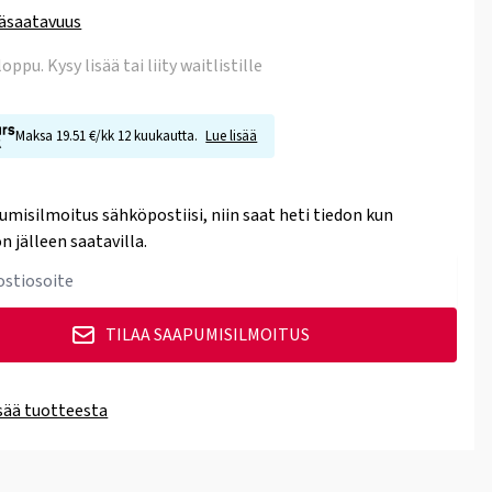
äsaatavuus
 loppu
. Kysy lisää tai liity waitlistille
Maksa 19.51 €/kk 12 kuukautta.
Lue lisää
umisilmoitus sähköpostiisi, niin saat heti tiedon kun
n jälleen saatavilla.
TILAA SAAPUMISILMOITUS
isää tuotteesta