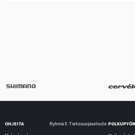
OHJEITA
Ryhmä 0
Tietosuojaseloste
POLKUPYÖR