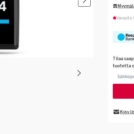
Myymäl
Varasto
Tilaa saap
tuotetta o
Kysy l