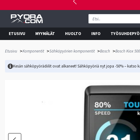
ETUSIVU
MYYMÄLÄT
HUOLTO
INFO
TYÖSUHDEPYÖ
>
>
>
>
Etusivu
Komponentit
Sähköpyörien komponentit
Bosch
Bosch Kiox 50
Kesän sähköpyörädiilit ovat alkaneet! Sähköpyöriä nyt jopa -50% – katso ka