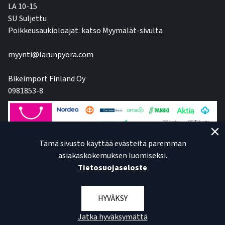
LA 10-15
SU Suljettu
Poikkeusaukioloajat: katso Myymälät-sivulta
myynti@larunpyora.com
Bikeimport Finland Oy
0981853-8
Tämä sivusto käyttää evästeitä paremman
asiakaskokemuksen luomiseksi.
Tietosuojaseloste
HYVÄKSY
Jatka hyväksymättä