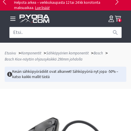
Helpota arkea – verkkokaupasta 12 tai 24 kk korotonta
maksuaikaa.
Lue lisää!
0
>
>
>
>
Etusivu
Komponentit
Sähköpyörien komponentit
Bosch
Bosch Kiox-näytön ohjausyksikkö 290mm johdolla
Kesän sähköpyörädiilit ovat alkaneet! Sähköpyöriä nyt jopa -50% –
katso kaikki mallit
tästä