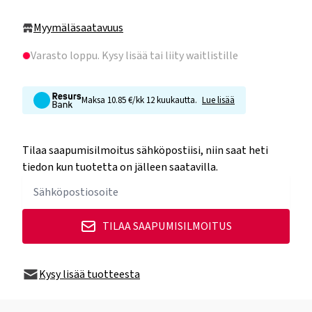
Myymäläsaatavuus
Varasto loppu
. Kysy lisää tai liity waitlistille
Maksa 10.85 €/kk 12 kuukautta.
Lue lisää
Tilaa saapumisilmoitus sähköpostiisi, niin saat heti
tiedon kun tuotetta on jälleen saatavilla.
TILAA SAAPUMISILMOITUS
Kysy lisää tuotteesta