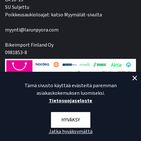
SU Suljettu
Poikkeusaukioloajat: katso Myymälät-sivulta
myynti@larunpyora.com
Bikeimport Finland Oy
0981853-8
Tämä sivusto käyttää evästeitä paremman
asiakaskokemuksen luomiseksi.
Tietosuojaseloste
HYVÄKSY
Jatka hyväksymättä