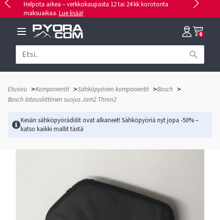
Helpota arkea – verkkokaupasta 12 tai 24 kk korotonta
maksuaikaa.
Lue lisää!
0
>
>
>
>
Etusivu
Komponentit
Sähköpyörien komponentit
Bosch
Bosch latausliittimen suojus Jam2 Thron2
Kesän sähköpyörädiilit ovat alkaneet! Sähköpyöriä nyt jopa -50% –
katso kaikki mallit
tästä