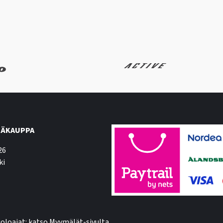
ÄKAUPPA
26
ki
oloajat: katso Myymälät-sivulta