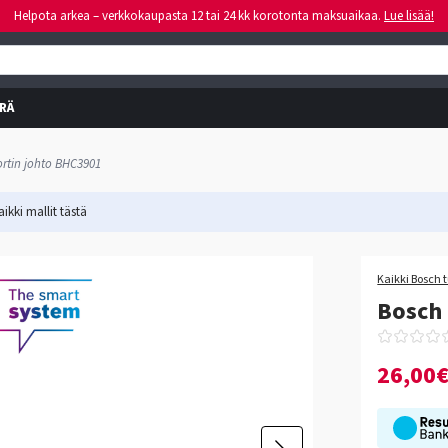
Helpota arkea – verkkokaupasta 12 tai 24 kk korotonta maksuaikaa.
Lue lisää!
RÄ
rtin johto BHC3901
ikki mallit
tästä
Kaikki Bosch 
Bosch 
26,00