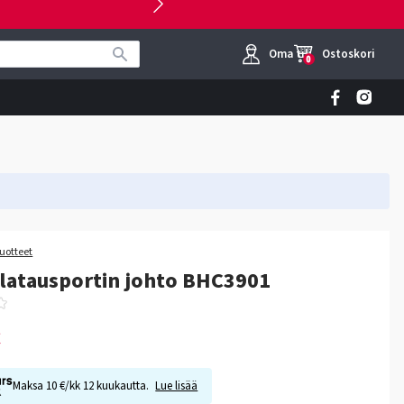
Oma tili
Ostoskori
0
tuotteet
latausportin johto BHC3901
€
Maksa 10 €/kk 12 kuukautta.
Lue lisää