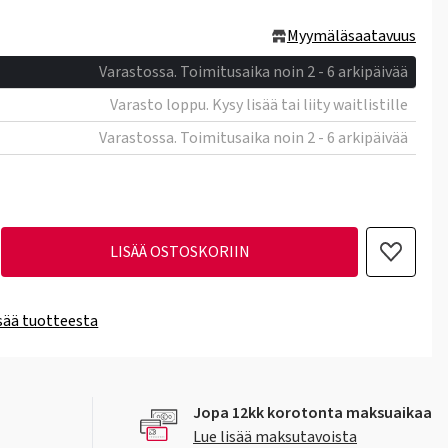
Myymäläsaatavuus
Varastossa. Toimitusaika noin 2 - 6 arkipäivää
Varasto loppu. Kysy lisää tai liity waitlistille
Varastossa. Toimitusaika noin 2 - 6 arkipäivää
LISÄÄ OSTOSKORIIN
isää tuotteesta
Jopa 12kk korotonta maksuaikaa
Lue lisää maksutavoista