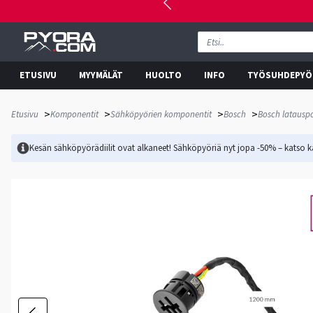
ETUSIVU
MYYMÄLÄT
HUOLTO
INFO
TYÖSUHDEPYÖ
>
>
>
>
Etusivu
Komponentit
Sähköpyörien komponentit
Bosch
Bosch latauspo
Kesän sähköpyörädiilit ovat alkaneet! Sähköpyöriä nyt jopa -50% – katso ka