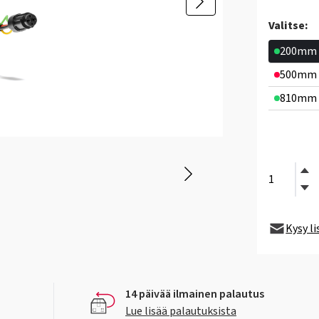
Valitse:
200mm
500mm
810mm
Kysy l
14 päivää ilmainen palautus
Lue lisää palautuksista