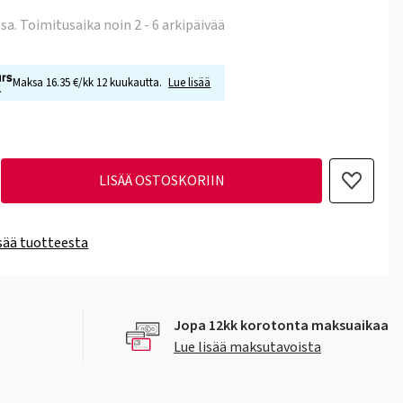
ssa
. Toimitusaika noin 2 - 6 arkipäivää
Maksa 16.35 €/kk 12 kuukautta.
Lue lisää
LISÄÄ OSTOSKORIIN
isää tuotteesta
Jopa 12kk korotonta maksuaikaa
Lue lisää maksutavoista