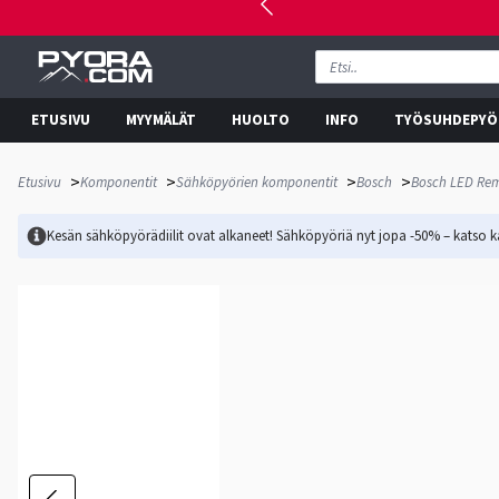
ETUSIVU
MYYMÄLÄT
HUOLTO
INFO
TYÖSUHDEPYÖ
>
>
>
>
Etusivu
Komponentit
Sähköpyörien komponentit
Bosch
Bosch LED Rem
Kesän sähköpyörädiilit ovat alkaneet! Sähköpyöriä nyt jopa -50% – katso ka