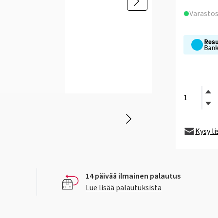
Varasto
Kysy l
14 päivää ilmainen palautus
Lue lisää palautuksista