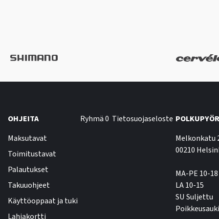
OHJEITA
Ryhmä 0
Tietosuojaseloste
POLKUPYÖR
Maksutavat
Melkonkatu 
00210 Helsin
Toimitustavat
Palautukset
MA-PE 10-18
Takuuohjeet
LA 10-15
SU Suljettu
Käyttöoppaat ja tuki
Poikkeusauki
Lahjakortti