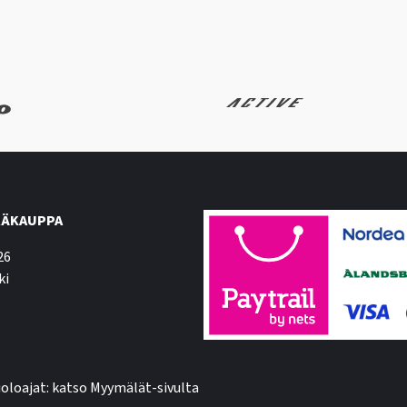
ÄKAUPPA
26
ki
oloajat: katso Myymälät-sivulta