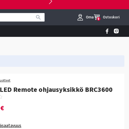
Oma tili
Ostoskori
0
tuotteet
 LED Remote ohjausyksikkö BRC3600
0€
äsaatavuus