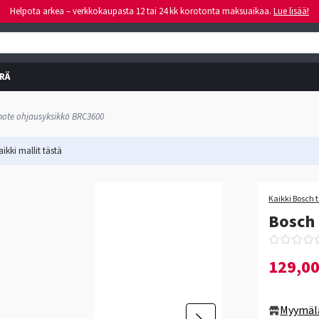
Helpota arkea – verkkokaupasta 12 tai 24 kk korotonta maksuaikaa.
Lue lisää!
RÄ
ote ohjausyksikkö BRC3600
ikki mallit
tästä
Kaikki Bosch 
Bosch
129,0
Myymäl