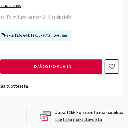
äsaatavuus
ssa
. Toimitusaika noin 2 - 6 arkipäivää
Maksa 12.68 €/kk 12 kuukautta.
Lue lisää
LISÄÄ OSTOSKORIIN
isää tuotteesta
Jopa 12kk korotonta maksuaikaa
Lue lisää maksutavoista