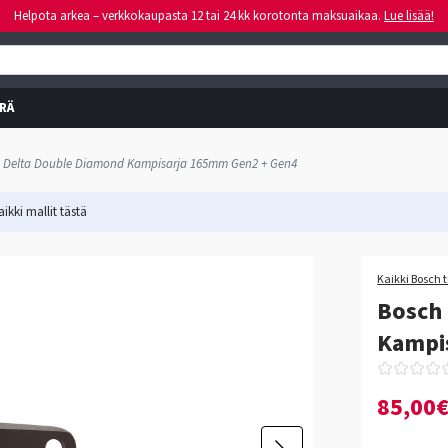
Helpota arkea – verkkokaupasta 12 tai 24 kk korotonta maksuaikaa.
Lue lisää!
RÄ
 Delta Double Diamond Kampisarja 165mm Gen2 + Gen4
ikki mallit
tästä
Kaikki Bosch 
Bosch
Kampi
85,00