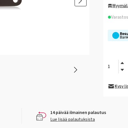
Myymäl
Varasto
Kysy l
14 päivää ilmainen palautus
Lue lisää palautuksista