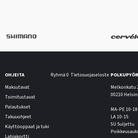
OHJEITA
Ryhmä 0
Tietosuojaseloste
POLKUPYÖR
Maksutavat
Melkonkatu 
00210 Helsin
Toimitustavat
Palautukset
MA-PE 10-18
Takuuohjeet
LA 10-15
SU Suljettu
Käyttöoppaat ja tuki
Poikkeusauki
Lahjakortti