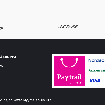
ÄKAUPPA
26
ki
oloajat: katso Myymälät-sivulta