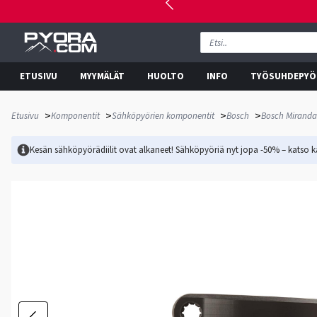
ETUSIVU
MYYMÄLÄT
HUOLTO
INFO
TYÖSUHDEPYÖ
>
>
>
>
Etusivu
Komponentit
Sähköpyörien komponentit
Bosch
Bosch Miranda
Kesän sähköpyörädiilit ovat alkaneet! Sähköpyöriä nyt jopa -50% – katso ka