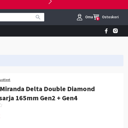
Oma tili
Ostoskori
0
tuotteet
 Miranda Delta Double Diamond
sarja 165mm Gen2 + Gen4
€