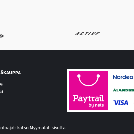
ÄKAUPPA
26
ki
oloajat: katso Myymälät-sivulta