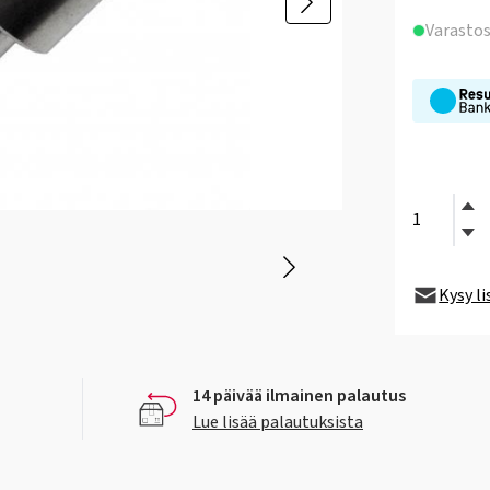
Varasto
Kysy l
14 päivää ilmainen palautus
Lue lisää palautuksista