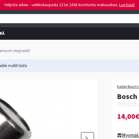
Helpota arkea – verkkokaupasta 12 tai 24 kk korotonta maksuaikaa.
Lue lisää!
RÄ
ensorin magneetti
ikki mallit
tästä
Kaikki Bosch 
Bosch
14,00
Myymäl