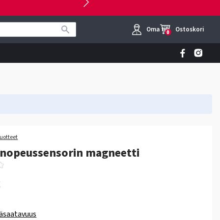
Oma tili
Ostoskori
0
tuotteet
 nopeussensorin magneetti
€
äsaatavuus