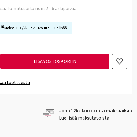
ssa
. Toimitusaika noin 2 - 6 arkipäivää
Maksa 10 €/kk 12 kuukautta.
Lue lisää
LISÄÄ OSTOSKORIIN
isää tuotteesta
Jopa 12kk korotonta maksuaikaa
Lue lisää maksutavoista