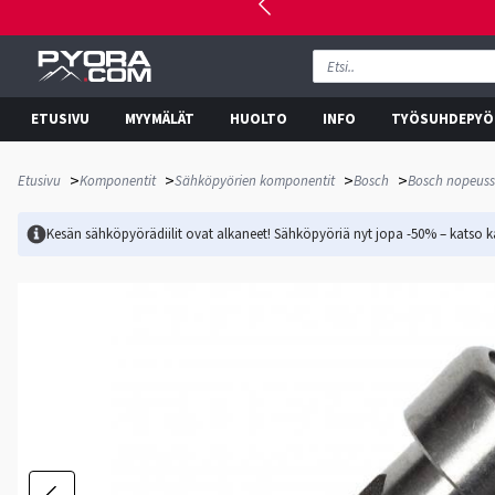
ETUSIVU
MYYMÄLÄT
HUOLTO
INFO
TYÖSUHDEPYÖ
>
>
>
>
Etusivu
Komponentit
Sähköpyörien komponentit
Bosch
Bosch nopeuss
Kesän sähköpyörädiilit ovat alkaneet! Sähköpyöriä nyt jopa -50% – katso ka