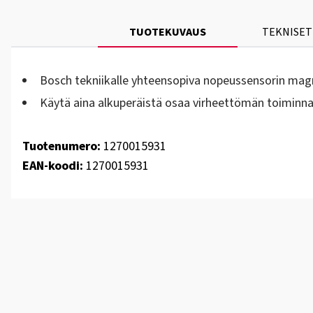
TUOTEKUVAUS
TEKNISET
Bosch tekniikalle yhteensopiva nopeussensorin mag
Käytä aina alkuperäistä osaa virheettömän toiminn
Tuotenumero:
1270015931
EAN-koodi:
1270015931