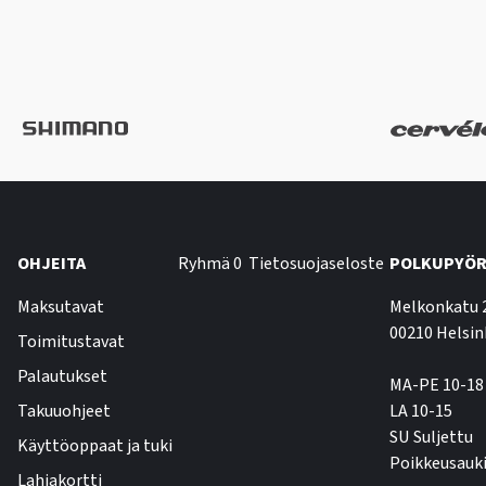
OHJEITA
Ryhmä 0
Tietosuojaseloste
POLKUPYÖR
Maksutavat
Melkonkatu 
00210 Helsin
Toimitustavat
Palautukset
MA-PE 10-18
Takuuohjeet
LA 10-15
SU Suljettu
Käyttöoppaat ja tuki
Poikkeusauki
Lahjakortti