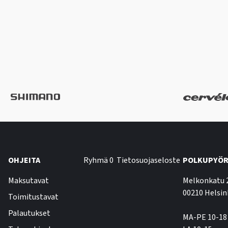
OHJEITA
Ryhmä 0
Tietosuojaseloste
POLKUPYÖR
Maksutavat
Melkonkatu 
00210 Helsin
Toimitustavat
Palautukset
MA-PE 10-18