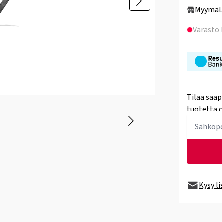
Myymäl
Varasto
Tilaa saap
tuotetta o
Kysy l