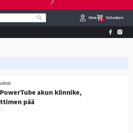
Oma tili
Ostoskori
0
tuotteet
PowerTube akun kiinnike,
iittimen pää
€