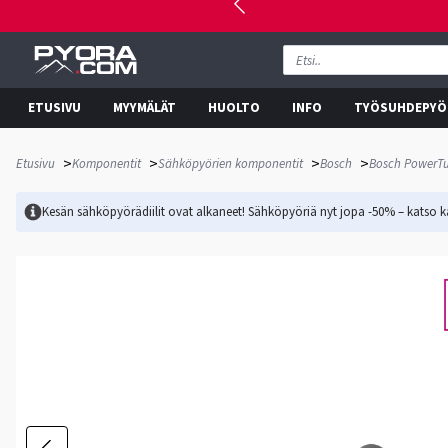
ETUSIVU
MYYMÄLÄT
HUOLTO
INFO
TYÖSUHDEPYÖ
>
>
>
>
Etusivu
Komponentit
Sähköpyörien komponentit
Bosch
Bosch PowerTub
Kesän sähköpyörädiilit ovat alkaneet! Sähköpyöriä nyt jopa -50% – katso ka