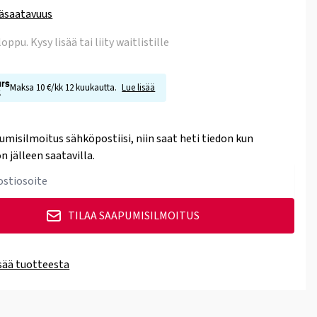
äsaatavuus
 loppu
. Kysy lisää tai liity waitlistille
Maksa 10 €/kk 12 kuukautta.
Lue lisää
umisilmoitus sähköpostiisi, niin saat heti tiedon kun
n jälleen saatavilla.
TILAA SAAPUMISILMOITUS
isää tuotteesta