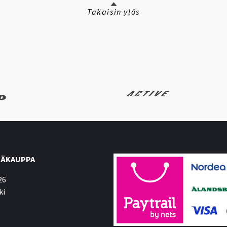
Takaisin ylös
ÄKAUPPA
26
ki