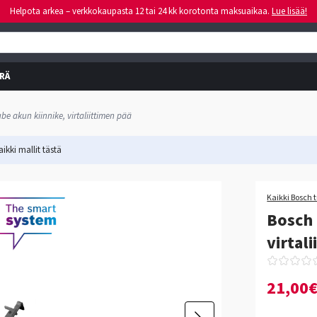
Helpota arkea – verkkokaupasta 12 tai 24 kk korotonta maksuaikaa.
Lue lisää!
RÄ
e akun kiinnike, virtaliittimen pää
ikki mallit
tästä
Kaikki Bosch 
Bosch 
virtal
21,00