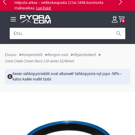
Helpota arkea – verkkokaupasta 12 tai 24 kk korotonta
maksuaikaa.
Lue lisää!
0
>
>
>
>
Etusivu
Komponentit
Rungon osat
Ohjainlaakerit
Cane Creek Crown Race 110-series 52/40mm
Kesän sähköpyörädiilit ovat alkaneet! Sähköpyöriä nyt jopa -50% –
katso kaikki mallit
tästä