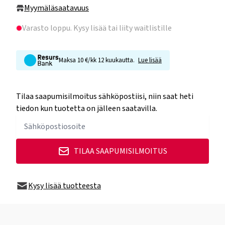
Myymäläsaatavuus
Varasto loppu
. Kysy lisää tai liity waitlistille
Maksa 10 €/kk 12 kuukautta.
Lue lisää
Tilaa saapumisilmoitus sähköpostiisi, niin saat heti
tiedon kun tuotetta on jälleen saatavilla.
TILAA SAAPUMISILMOITUS
Kysy lisää tuotteesta