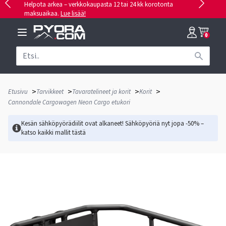
Helpota arkea – verkkokaupasta 12 tai 24 kk korotonta
maksuaikaa.
Lue lisää!
0
>
>
>
>
Etusivu
Tarvikkeet
Tavaratelineet ja korit
Korit
Cannondale Cargowagen Neon Cargo etukori
Kesän sähköpyörädiilit ovat alkaneet! Sähköpyöriä nyt jopa -50% –
katso kaikki mallit
tästä