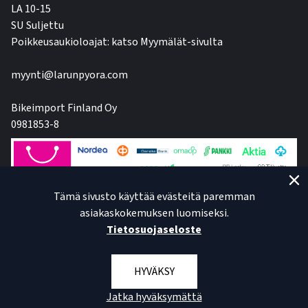
LA 10-15
SU Suljettu
Poikkeusaukioloajat: katso Myymälät-sivulta
myynti@larunpyora.com
Bikeimport Finland Oy
0981853-8
Tämä sivusto käyttää evästeitä paremman
asiakaskokemuksen luomiseksi.
Tietosuojaseloste
HYVÄKSY
Jatka hyväksymättä