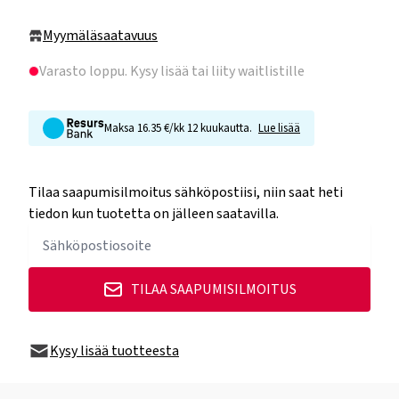
Myymäläsaatavuus
Varasto loppu
. Kysy lisää tai liity waitlistille
Maksa 16.35 €/kk 12 kuukautta.
Lue lisää
Tilaa saapumisilmoitus sähköpostiisi, niin saat heti
tiedon kun tuotetta on jälleen saatavilla.
TILAA SAAPUMISILMOITUS
Kysy lisää tuotteesta