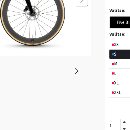
Valitse:
Five B
Valitse:
XS
S
M
L
XL
XXL