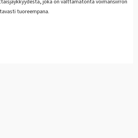
ttaisjäykkyydestä, joka on välttämätöntä voimansiirron
tavasti tuoreempana.