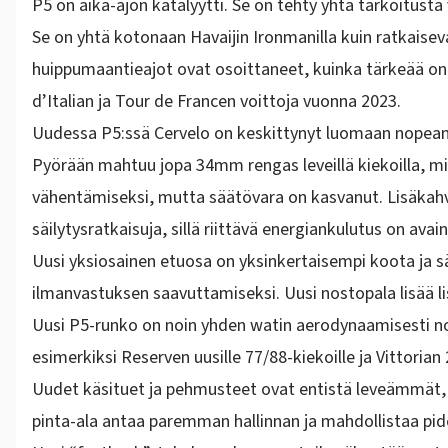
P5 on aika-ajon katalyytti. Se on tehty yhtä tarkoitus
Se on yhtä kotonaan Havaijin Ironmanilla kuin ratkaise
huippumaantieajot ovat osoittaneet, kuinka tärkeää o
d’Italian ja Tour de Francen voittoja vuonna 2023.
Uudessa P5:ssä Cervelo on keskittynyt luomaan nopean 
Pyörään mahtuu jopa 34mm rengas leveillä kiekoilla, m
vähentämiseksi, mutta säätövara on kasvanut. Lisäkahvo
säilytysratkaisuja, sillä riittävä energiankulutus on 
Uusi yksiosainen etuosa on yksinkertaisempi koota ja
ilmanvastuksen saavuttamiseksi. Uusi nostopala lisää li
Uusi P5-runko on noin yhden watin aerodynaamisesti no
esimerkiksi Reserven uusille 77/88-kiekoille ja Vittori
Uudet käsituet ja pehmusteet ovat entistä leveämmä
pinta-ala antaa paremman hallinnan ja mahdollistaa 