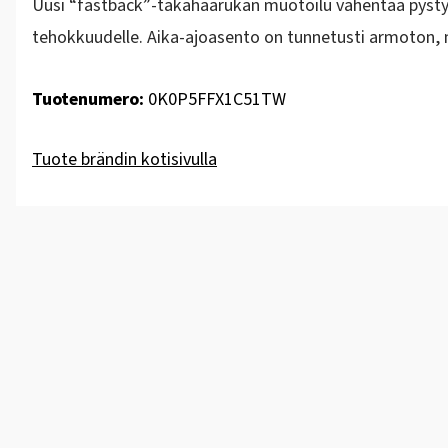
Uusi “fastback”-takahaarukan muotoilu vähentää pystys
tehokkuudelle. Aika-ajoasento on tunnetusti armoton,
Tuotenumero:
0K0P5FFX1C51TW
Tuote brändin kotisivulla