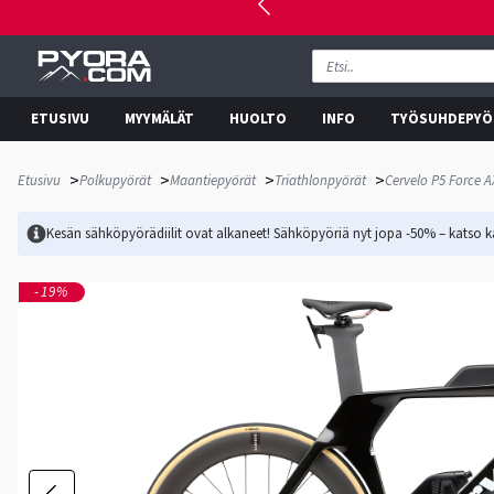
ETUSIVU
MYYMÄLÄT
HUOLTO
INFO
TYÖSUHDEPYÖ
>
>
>
>
Etusivu
Polkupyörät
Maantiepyörät
Triathlonpyörät
Cervelo P5 Force A
Kesän sähköpyörädiilit ovat alkaneet! Sähköpyöriä nyt jopa -50% – katso ka
-19%