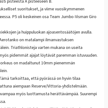
sti pisteestä A pisteeseen B.
ukselliset suoritukset, ja viime vuosikymmenen
heessa. P5 oli keskeinen osa Team Jumbo-Visman Giro
iekkojen ja huippuluokan ajoasentosäätöjen avulla.
. Aerotanko on matalampi ilmanvastuksen
älein. Triathlonisteja varten mukana on useita
ta myös pidemmät ajajat löytävät paremman istuvuuden.
on korkeus on madaltunut 10mm pienemmän
lein.
ämä tarkoittaa, että pyörässä on hyvin tilaa
errattuna aiempaan Reserve/Vittoria-yhdistelmään.
kavampaa myös luottamusta herättävämpää. Suurempi
ssa.