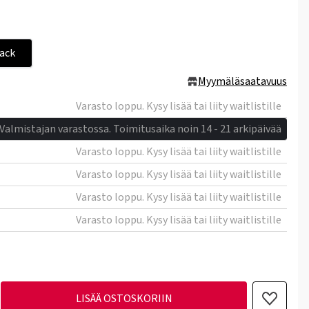
lack
Myymäläsaatavuus
Varasto loppu. Kysy lisää tai liity waitlistille
Valmistajan varastossa. Toimitusaika noin 14 - 21 arkipäivää
Varasto loppu. Kysy lisää tai liity waitlistille
Varasto loppu. Kysy lisää tai liity waitlistille
Varasto loppu. Kysy lisää tai liity waitlistille
Varasto loppu. Kysy lisää tai liity waitlistille
LISÄÄ OSTOSKORIIN