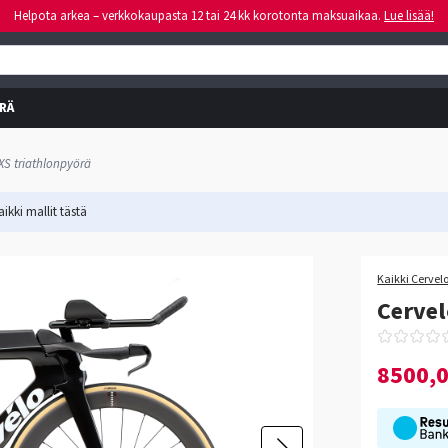
Helpota arkea – verkkokaupasta 12 tai 24 kk korotonta maksuaikaa.
Lue lisää!
RÄ
XS triathlonpyörä
ikki mallit
tästä
-19%
Kaikki Cervelo
Cervel
8500,