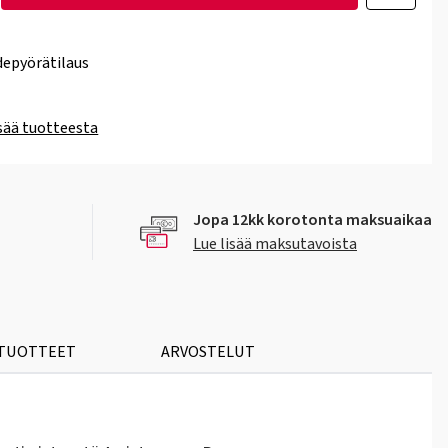
epyörätilaus
isää tuotteesta
Jopa 12kk korotonta maksuaikaa
Lue lisää maksutavoista
 TUOTTEET
ARVOSTELUT