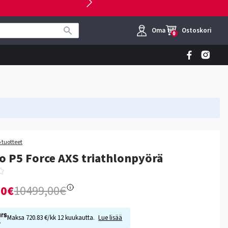
Oma tili
Ostoskori
0
 tuotteet
o P5 Force AXS triathlonpyörä
00€
10499,00€
Maksa 720.83 €/kk 12 kuukautta.
Lue lisää