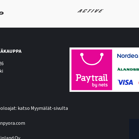
ÄKAUPPA
26
ki
oloajat: katso Myymälät-sivulta
npyora.com
inland Oy