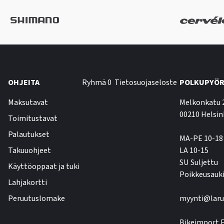
OHJEITA
Ryhmä 0
Tietosuojaseloste
POLKUPYÖR
Maksutavat
Melkonkatu 
00210 Helsin
Toimitustavat
Palautukset
MA-PE 10-18
Takuuohjeet
LA 10-15
SU Suljettu
Käyttöoppaat ja tuki
Poikkeusauki
Lahjakortti
Peruutuslomake
myynti@laru
Bikeimport F