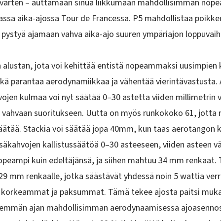
ta varten – auttamaan sinua liikkumaan mahdollisimman nopea
vassa aika-ajossa Tour de Francessa. P5 mahdollistaa poikke
n pystyä ajamaan vahva aika-ajo suuren ympäriajon loppuvai
alustan, jota voi kehittää entistä nopeammaksi uusimpien k
ikä parantaa aerodynamiikkaa ja vähentää vierintävastusta
jen kulmaa voi nyt säätää 0–30 astetta viiden millimetrin v
avain vahvaan suoritukseen. Uutta on myös runkokoko 61, jot
 säätää. Stackia voi säätää jopa 40mm, kun taas aerotang
säkahvojen kallistussäätöä 0–30 asteeseen, viiden asteen vä
peampi kuin edeltäjänsä, ja siihen mahtuu 34 mm renkaat. T
an 29 mm renkaalle, jotka säästävät yhdessä noin 5 wattia v
t, korkeammat ja paksummat. Tämä tekee ajosta paitsi mu
pidemmän ajan mahdollisimman aerodynaamisessa ajoasenno